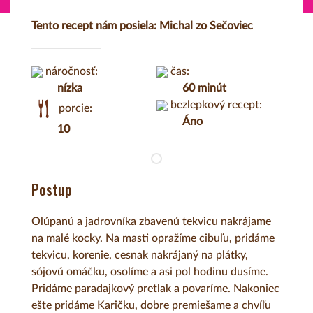
Tento recept nám posiela: Michal zo Sečoviec
náročnosť:
čas:
nízka
60 minút
bezlepkový recept:
porcie:
Áno
10
Postup
Olúpanú a jadrovníka zbavenú tekvicu nakrájame
na malé kocky. Na masti opražíme cibuľu, pridáme
tekvicu, korenie, cesnak nakrájaný na plátky,
sójovú omáčku, osolíme a asi pol hodinu dusíme.
Pridáme paradajkový pretlak a povaríme. Nakoniec
ešte pridáme Karičku, dobre premiešame a chvíľu