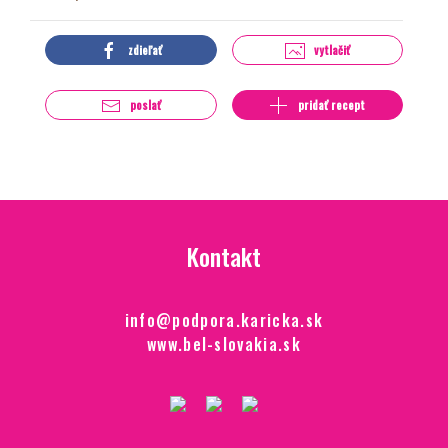
zdieľať
vytlačiť
poslať
pridať recept
Kontakt
info@podpora.karicka.sk
www.bel-slovakia.sk