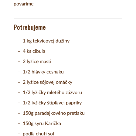
povaríme.
Potrebujeme
1 kg tekvicovej dužiny
4 ks cibuľa
2 lyžice masti
1/2 hlávky cesnaku
2 lyžice sójovej omáčky
1/2 lyžičky mletého zázvoru
1/2 lyžičky štipľavej papriky
150g paradajkového pretlaku
150g syru Karička
podľa chuti soľ