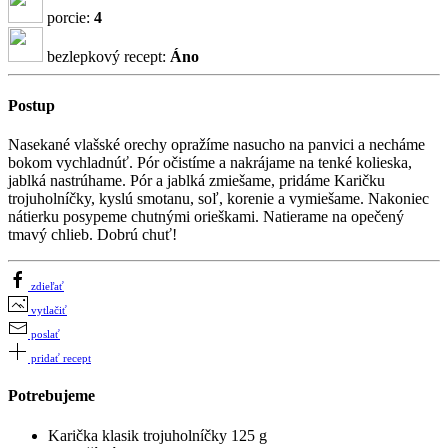
porcie:
4
bezlepkový recept:
Áno
Postup
Nasekané vlašské orechy opražíme nasucho na panvici a necháme
bokom vychladnúť. Pór očistíme a nakrájame na tenké kolieska,
jablká nastrúhame. Pór a jablká zmiešame, pridáme Karičku
trojuholníčky, kyslú smotanu, soľ, korenie a vymiešame. Nakoniec
nátierku posypeme chutnými orieškami. Natierame na opečený
tmavý chlieb. Dobrú chuť!
zdieľať
vytlačiť
poslať
pridať recept
Potrebujeme
Karička klasik trojuholníčky 125 g