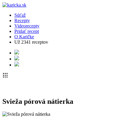
Súťaž
Recepty
Videorecepty
Pridať recept
O Karičke
Už
2341
receptov
Svieža pórová nátierka