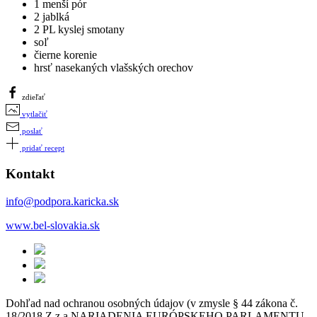
1 menší pór
2 jablká
2 PL kyslej smotany
soľ
čierne korenie
hrsť nasekaných vlašských orechov
zdieľať
vytlačiť
poslať
pridať recept
Kontakt
info@podpora.karicka.sk
www.bel-slovakia.sk
Dohľad nad ochranou osobných údajov (v zmysle § 44 zákona č.
18/2018 Z.z a NARIADENIA EURÓPSKEHO PARLAMENTU