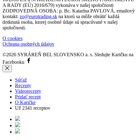
A RADY (EÚ) 2016/679) vykonáva v našej spoločnosti
ZODPOVEDNÁ OSOBA: p. Bc. Katarína PAVLOVÁ, emailový
kontakt:
zo@eurotrading.sk
na ktorú sa môže obrátiť každá
dotknutá osoba, ktorej osobné údaje sú spracúvané v našej
spoločnosti.
O cookies
Ochrana osobných údajov
©2026 SYRÁREŇ BEL SLOVENSKO a. s.
Sledujte Karičku na
Facebooku
Súťaž
Recepty
Videorecepty
Pridať recept
O Karičke
Už
2341
receptov