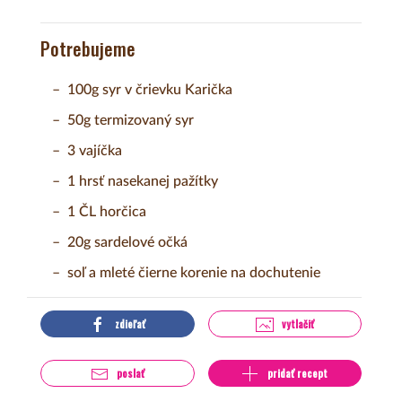
Potrebujeme
100g syr v črievku Karička
50g termizovaný syr
3 vajíčka
1 hrsť nasekanej pažítky
1 ČL horčica
20g sardelové očká
soľ a mleté čierne korenie na dochutenie
zdieľať
vytlačiť
poslať
pridať recept