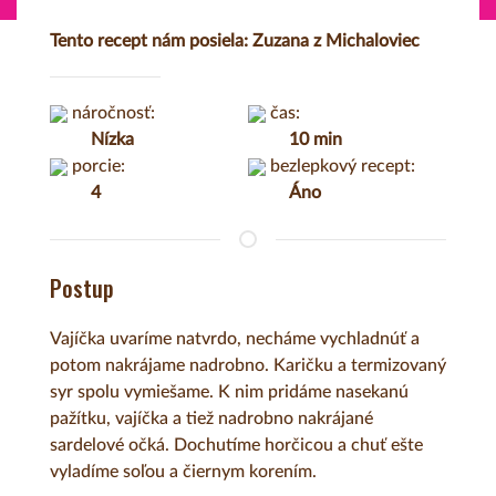
Tento recept nám posiela: Zuzana z Michaloviec
náročnosť:
čas:
Nízka
10 min
porcie:
bezlepkový recept:
4
Áno
Postup
Vajíčka uvaríme natvrdo, necháme vychladnúť a
potom nakrájame nadrobno. Karičku a termizovaný
syr spolu vymiešame. K nim pridáme nasekanú
pažítku, vajíčka a tiež nadrobno nakrájané
sardelové očká. Dochutíme horčicou a chuť ešte
vyladíme soľou a čiernym korením.