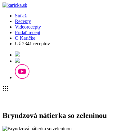
Súťaž
Recepty
Videorecepty
Pridať recept
O Karičke
Už
2341
receptov
Bryndzová nátierka so zeleninou