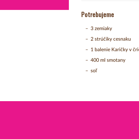
Potrebujeme
3 zemiaky
2 strúčiky cesnaku
1 balenie Karičky v čr
400 ml smotany
soľ