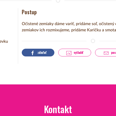
Postup
Očistené zemiaky dáme variť, pridáme soľ, očistený 
zemiakov ich rozmixujeme, pridáme Karičku a smot
ievku
zdieľať
vytlačiť
pos
Kontakt