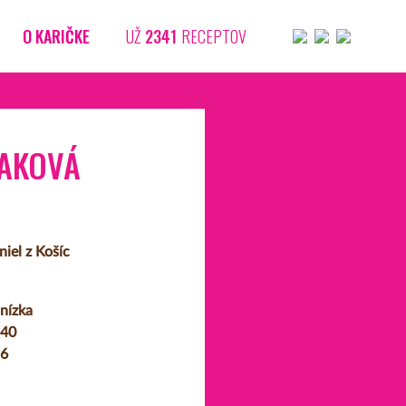
O KARIČKE
UŽ
2341
RECEPTOV
AKOVÁ
iel z Košíc
nízka
40
6