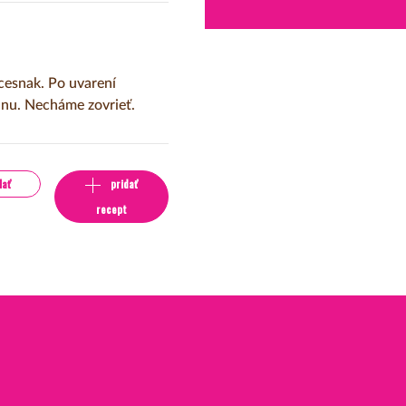
cesnak. Po uvarení
anu. Necháme zovrieť.
lať
pridať
recept