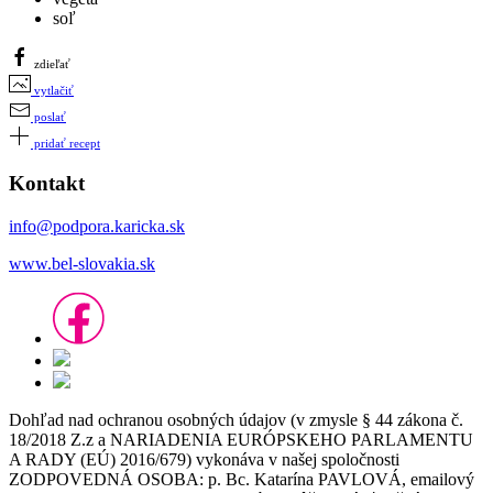
soľ
zdieľať
vytlačiť
poslať
pridať recept
Kontakt
info@podpora.karicka.sk
www.bel-slovakia.sk
Dohľad nad ochranou osobných údajov (v zmysle § 44 zákona č.
18/2018 Z.z a NARIADENIA EURÓPSKEHO PARLAMENTU
A RADY (EÚ) 2016/679) vykonáva v našej spoločnosti
ZODPOVEDNÁ OSOBA: p. Bc. Katarína PAVLOVÁ, emailový