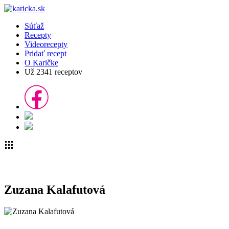
Súťaž
Recepty
Videorecepty
Pridať recept
O Karičke
Už
2341
receptov
Zuzana Kalafutová