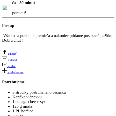
čas:
30 minut
porcie:
6
Postup
Všetko sa poriadne premieša a nakoniec pridáme posekanú pažítku.
Dobrú chuť!
zdieľať
vytlačiť
poslať
pridať recept
Potrebujeme
3 struciky postruhaneho cesnaku
Karička v črievku
1 cottage cheese syr
125 g masla
1 PL horčice
vegeta