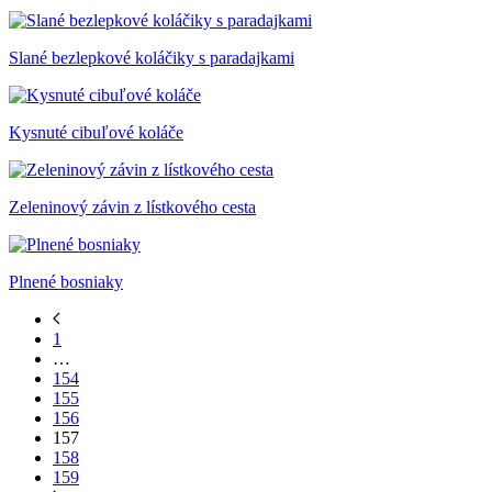
Slané bezlepkové koláčiky s paradajkami
Kysnuté cibuľové koláče
Zeleninový závin z lístkového cesta
Plnené bosniaky
1
…
154
155
156
157
158
159