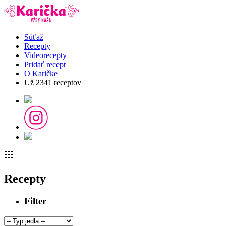
Súťaž
Recepty
Videorecepty
Pridať recept
O Karičke
Už
2341
receptov
Recepty
Filter