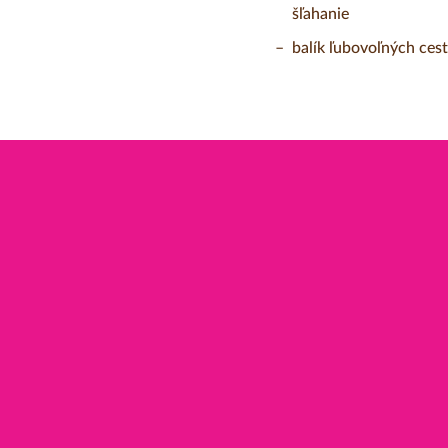
šľahanie
balík ľubovoľných ces