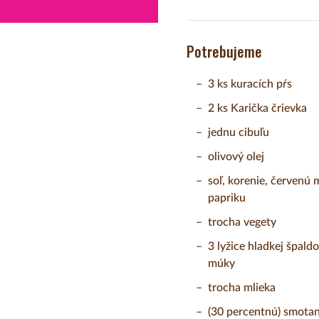
Potrebujeme
3 ks kuracích pŕs
2 ks Karička črievka
jednu cibuľu
olivový olej
soľ, korenie, červenú 
papriku
trocha vegety
3 lyžice hladkej špaldo
múky
trocha mlieka
(30 percentnú) smota