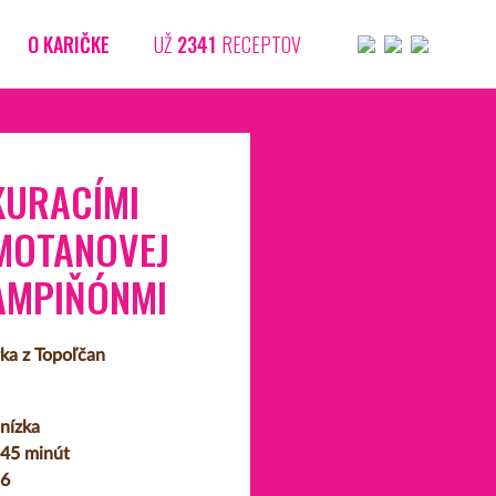
O KARIČKE
UŽ
2341
RECEPTOV
KURACÍMI
MOTANOVEJ
AMPIŇÓNMI
rka z Topoľčan
nízka
45 minút
6