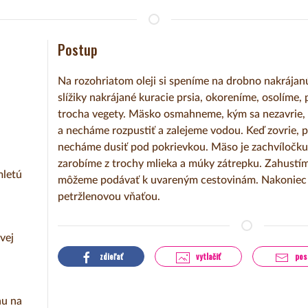
Postup
Na rozohriatom oleji si speníme na drobno nakrájan
slížiky nakrájané kuracie prsia, okoreníme, osolíme,
trocha vegety. Mäsko osmahneme, kým sa nezavrie, 
a necháme rozpustiť a zalejeme vodou. Keď zovrie,
necháme dusiť pod pokrievkou. Mäso je zachvíločku 
zarobíme z trochy mlieka a múky zátrepku. Zahust
mletú
môžeme podávať k uvareným cestovinám. Nakoniec
petržlenovou vňaťou.
vej
zdieľať
vytlačiť
pos
nu na