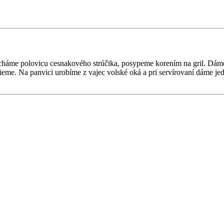
cháme polovicu cesnakového strúčika, posypeme korením na gril. Dám
ečieme. Na panvici urobíme z vajec volské oká a pri servírovaní dáme