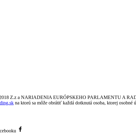
a č. 18/2018 Z.z a NARIADENIA EURÓPSKEHO PARLAMENTU A RADY
ding.sk
na ktorú sa môže obrátiť každá dotknutá osoba, ktorej osobné ú
Facebooku