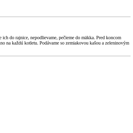
e ich do rajnice, nepodlievame, pečieme do mäkka. Pred koncom
 jedno na každú kotletu. Podávame so zemiakovou kašou a zeleninovým