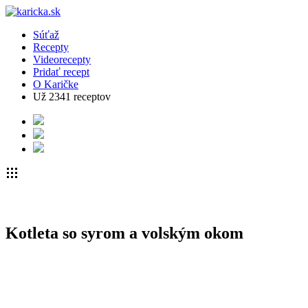
Súťaž
Recepty
Videorecepty
Pridať recept
O Karičke
Už
2341
receptov
Kotleta so syrom a volským okom