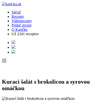
Súťaž
Recepty
Videorecepty
Pridať recept
O Karičke
Už
2341
receptov
Kurací šalát s brokolicou a syrovou
omáčkou