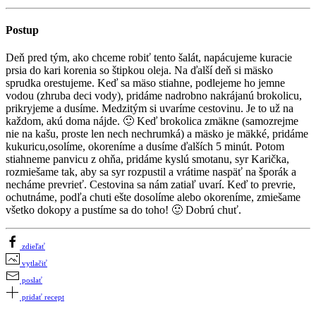
Postup
Deň pred tým, ako chceme robiť tento šalát, napácujeme kuracie
prsia do kari korenia so štipkou oleja. Na ďalší deň si mäsko
sprudka orestujeme. Keď sa mäso stiahne, podlejeme ho jemne
vodou (zhruba deci vody), pridáme nadrobno nakrájanú brokolicu,
prikryjeme a dusíme. Medzitým si uvaríme cestovinu. Je to už na
každom, akú doma nájde. 🙂 Keď brokolica zmäkne (samozrejme
nie na kašu, proste len nech nechrumká) a mäsko je mäkké, pridáme
kukuricu,osolíme, okoreníme a dusíme ďalších 5 minút. Potom
stiahneme panvicu z ohňa, pridáme kyslú smotanu, syr Karička,
rozmiešame tak, aby sa syr rozpustil a vrátime naspäť na šporák a
necháme prevrieť. Cestovina sa nám zatiaľ uvarí. Keď to prevrie,
ochutnáme, podľa chuti ešte dosolíme alebo okoreníme, zmiešame
všetko dokopy a pustíme sa do toho! 🙂 Dobrú chuť.
zdieľať
vytlačiť
poslať
pridať recept