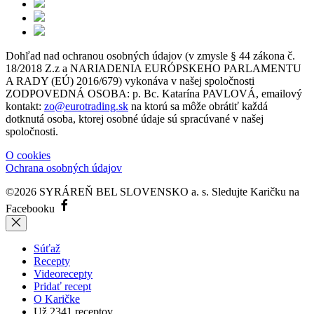
Dohľad nad ochranou osobných údajov (v zmysle § 44 zákona č.
18/2018 Z.z a NARIADENIA EURÓPSKEHO PARLAMENTU
A RADY (EÚ) 2016/679) vykonáva v našej spoločnosti
ZODPOVEDNÁ OSOBA: p. Bc. Katarína PAVLOVÁ, emailový
kontakt:
zo@eurotrading.sk
na ktorú sa môže obrátiť každá
dotknutá osoba, ktorej osobné údaje sú spracúvané v našej
spoločnosti.
O cookies
Ochrana osobných údajov
©2026 SYRÁREŇ BEL SLOVENSKO a. s.
Sledujte Karičku na
Facebooku
Súťaž
Recepty
Videorecepty
Pridať recept
O Karičke
Už
2341
receptov