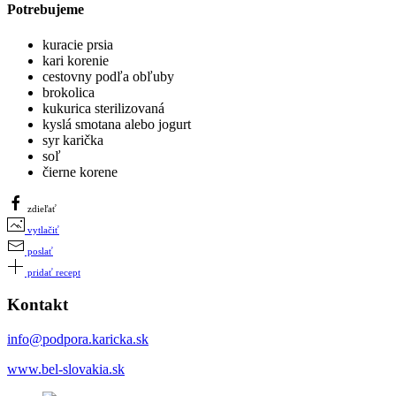
Potrebujeme
kuracie prsia
kari korenie
cestovny podľa obľuby
brokolica
kukurica sterilizovaná
kyslá smotana alebo jogurt
syr karička
soľ
čierne korene
zdieľať
vytlačiť
poslať
pridať recept
Kontakt
info@podpora.karicka.sk
www.bel-slovakia.sk