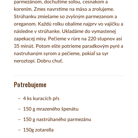
parmezánom, dochutíme soľou, cesnakom a
korením. Zmes navrstíme na mäso a zrolujeme.
Strúhanku zmiešame so zvyšným parmezanom a
oreganom. Každú rolku obalíme najprv vo vajičku a
následne v strúhanke. Ukladáme do vymastenej
zapekacej misy. Pečieme v rúre na 220 stupnov asi
35 minút. Potom ešte potrieme paradkovým pyré a
nastruhaným syrom a pečieme, pokiaľ sa syr
neroztopí. Dobru chuť.
Potrebujeme
4 ks kuracích pŕs
150 g mrazeného špenátu
150 g nastrúhaného parmezánu
150g zotarella