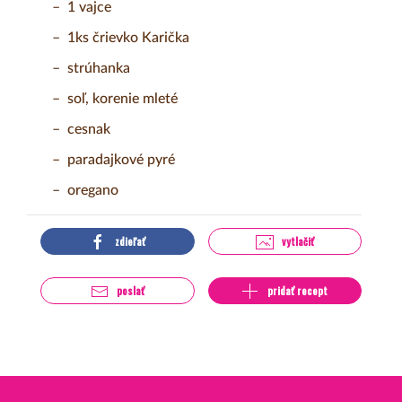
1 vajce
1ks črievko Karička
strúhanka
soľ, korenie mleté
cesnak
paradajkové pyré
oregano
zdieľať
vytlačiť
poslať
pridať recept