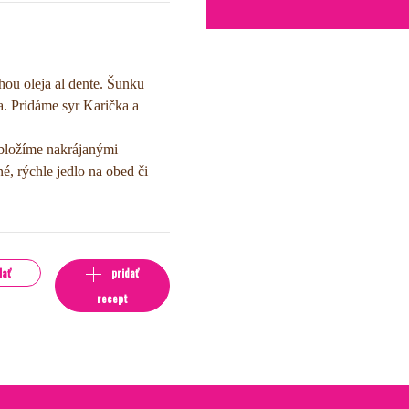
hou oleja al dente. Šunku
. Pridáme syr Karička a
Obložíme nakrájanými
, rýchle jedlo na obed či
lať
pridať
recept