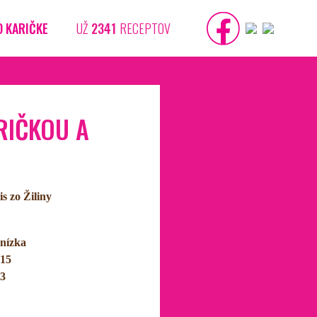
O KARIČKE
UŽ
2341
RECEPTOV
RIČKOU A
s zo Žiliny
nízka
15
3