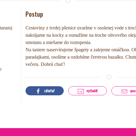
Postup
durum)
Cestoviny z tvrdej pšenice uvaríme v osolenej vode s troc
nakrájame na kocky a osmažíme na troche olivového oleja
smotanu a miešame do roztopenia.
Na taniere naservírujeme špagety a zalejeme omáčkou. 
paradajkami, osolíme a ozdobíme čerstvou bazalku. Chutné
večeru. Dobrú chuť!
e
zdieľať
vytlačiť
pos