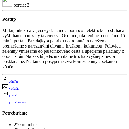
porcie:
3
Postup
Múku, mlieko a vajcia vyšľaháme a pomocou elektrického šľahača
vyšľaháme narezaný tavený syr. Osolíme, okoreníme a necháme 15
minút postáť. Paradajky a papriku nadrobnúčko narežeme a
premiešame s narezanými olivami, hráškom, kukuricou. Polovicu
zeleniny vmiešame do palacinkového cesta a upečieme palacinky z
oboch strán. Na každú palacinku dáme trocha zvyšnej zmesi a
poskladáme. Na tanieri posypeme zvyškom zeleniny a sekanou
vňaťou.
zdieľať
vytlačiť
poslať
pridať recept
Potrebujeme
250 ml mlieka