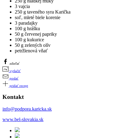
250 g hladkej múky
3 vajcia
250 g taveného syra Karička
soľ, mleté biele korenie
3 paradajky
100 g hrášku
50 g červenej papriky
100 g kukurice
50 g zelených olív
petržlenová vňať
zdieľať
vytlačiť
poslať
pridať recept
Kontakt
info@podpora.karicka.sk
www.bel-slovakia.sk