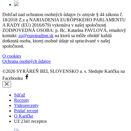
Dohľad nad ochranou osobných údajov (v zmysle § 44 zákona č.
18/2018 Z.z a NARIADENIA EURÓPSKEHO PARLAMENTU
A RADY (EÚ) 2016/679) vykonáva v našej spoločnosti
ZODPOVEDNÁ OSOBA: p. Bc. Katarína PAVLOVÁ, emailový
kontakt:
zo@eurotrading.sk
na ktorú sa môže obrátiť každá
dotknutá osoba, ktorej osobné údaje sú spracúvané v našej
spoločnosti.
O cookies
Ochrana osobných údajov
©2026 SYRÁREŇ BEL SLOVENSKO a. s.
Sledujte Karičku na
Facebooku
Súťaž
Recepty
Videorecepty
Pridať recept
O Karičke
Už
2341
receptov