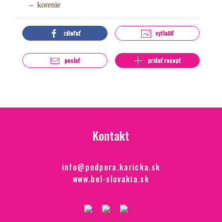
korenie
zdieľať
vytlačiť
poslať
pridať recept
Kontakt
info@podpora.karicka.sk
www.bel-slovakia.sk