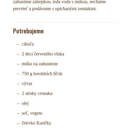
zahustíme zátrepkou, teda voda s múkou, necháme
prevrieť a podávame s upichanými zemiakmi.
Potrebujeme
cibuľu
2 deci červeného vínka
múku na zahustenie
750 g hovädzích líčok
vývar
2 struky cesnaku
olej
soľ, vegetu
črievko Karičky