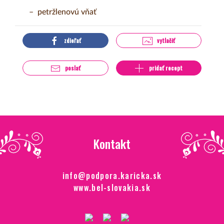
petržlenovú vňať
zdieľať
vytlačiť
poslať
pridať recept
Kontakt
info@podpora.karicka.sk
www.bel-slovakia.sk