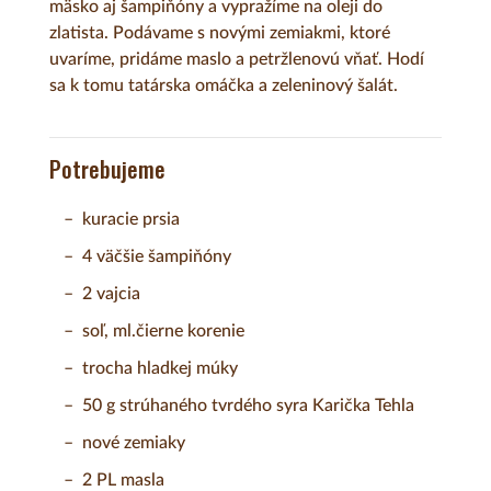
mäsko aj šampiňóny a vypražíme na oleji do
zlatista. Podávame s novými zemiakmi, ktoré
uvaríme, pridáme maslo a petržlenovú vňať. Hodí
sa k tomu tatárska omáčka a zeleninový šalát.
Potrebujeme
kuracie prsia
4 väčšie šampiňóny
2 vajcia
soľ, ml.čierne korenie
trocha hladkej múky
50 g strúhaného tvrdého syra Karička Tehla
nové zemiaky
2 PL masla