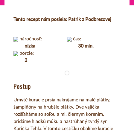
Tento recept nám posiela: Patrik z Podbrezovej
náročnosť:
čas:
nízka
30 min.
porcie:
2
Postup
Umyté kuracie prsia nakrájame na malé plátky,
šampiňóny na hrubšie plátky. Dve vajíčka
rozšľaháme so soľou a ml. čiernym korením,
pridáme hladkú múku a nastrúhaný tvrdý syr
Karička Tehla. V tomto cestíčku obalíme kuracie