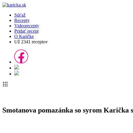
Súťaž
Recepty
Videorecepty
Pridať recept
O Karičke
Už
2341
receptov
Smotanova pomazánka so syrom Karička s 