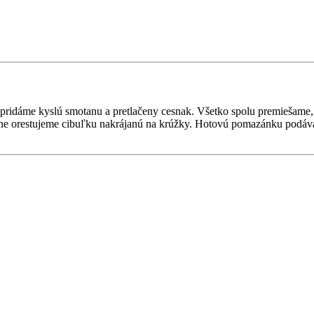
pridáme kyslú smotanu a pretlačeny cesnak. Všetko spolu premiešame, 
mne orestujeme cibuľku nakrájanú na krúžky. Hotovú pomazánku podáv