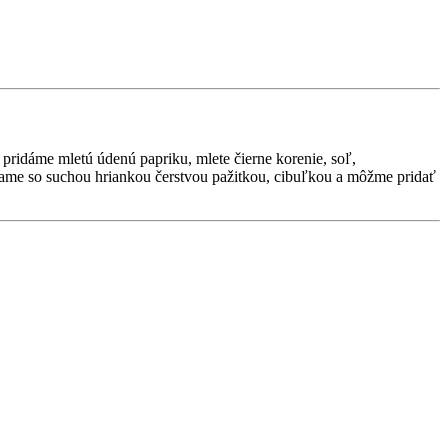
pridáme mletú údenú papriku, mlete čierne korenie, soľ,
ame so suchou hriankou čerstvou pažitkou, cibuľkou a môžme pridať