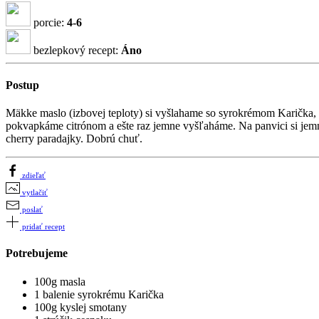
porcie:
4-6
bezlepkový recept:
Áno
Postup
Mäkke maslo (izbovej teploty) si vyšlahame so syrokrémom Karička, 
pokvapkáme citrónom a ešte raz jemne vyšľaháme. Na panvici si je
cherry paradajky. Dobrú chuť.
zdieľať
vytlačiť
poslať
pridať recept
Potrebujeme
100g masla
1 balenie syrokrému Karička
100g kyslej smotany