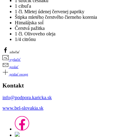
1 strúčik cesnaku
1 cibuľa
1 čl. Mletej údenej červenej papriky
Štipka mletého čerstvého čierneho korenia
Himalájska soĺ
Čerstvá pažitka
1 čl. Olivoveho oleja
1/4 citrónu
zdieľať
vytlačiť
poslať
pridať recept
Kontakt
info@podpora.karicka.sk
www.bel-slovakia.sk