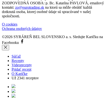
ZODPOVEDNÁ OSOBA: p. Bc. Katarína PAVLOVÁ, emailový
kontakt:
zo@eurotrading.sk
na ktorú sa môže obrátiť každá
dotknutá osoba, ktorej osobné údaje sú spracúvané v našej
spoločnosti.
O cookies
Ochrana osobných údajov
©2026 SYRÁREŇ BEL SLOVENSKO a. s.
Sledujte Karičku na
Facebooku
Súťaž
Recepty
Videorecepty
Pridať recept
O Karičke
Už
2341
receptov