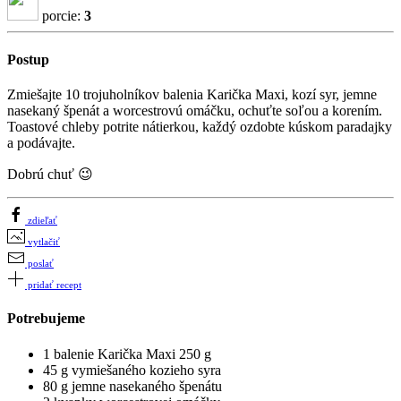
porcie:
3
Postup
Zmiešajte 10 trojuholníkov balenia Karička Maxi, kozí syr, jemne
nasekaný špenát a worcestrovú omáčku, ochuťte soľou a korením.
Toastové chleby potrite nátierkou, každý ozdobte kúskom paradajky
a podávajte.
Dobrú chuť 😉
zdieľať
vytlačiť
poslať
pridať recept
Potrebujeme
1 balenie Karička Maxi 250 g
45 g vymiešaného kozieho syra
80 g jemne nasekaného špenátu