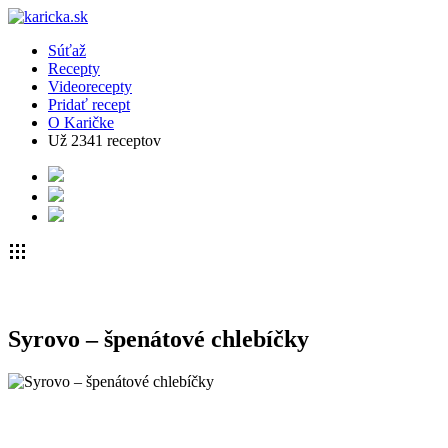
Súťaž
Recepty
Videorecepty
Pridať recept
O Karičke
Už
2341
receptov
Syrovo – špenátové chlebíčky