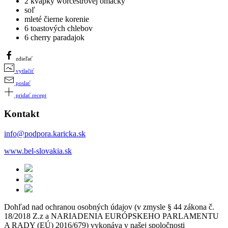
2 kvapky worcestrovej omáčky
soľ
mleté čierne korenie
6 toastových chlebov
6 cherry paradajok
zdieľať
vytlačiť
poslať
pridať recept
Kontakt
info@podpora.karicka.sk
www.bel-slovakia.sk
Dohľad nad ochranou osobných údajov (v zmysle § 44 zákona č.
18/2018 Z.z a NARIADENIA EURÓPSKEHO PARLAMENTU
A RADY (EÚ) 2016/679) vykonáva v našej spoločnosti