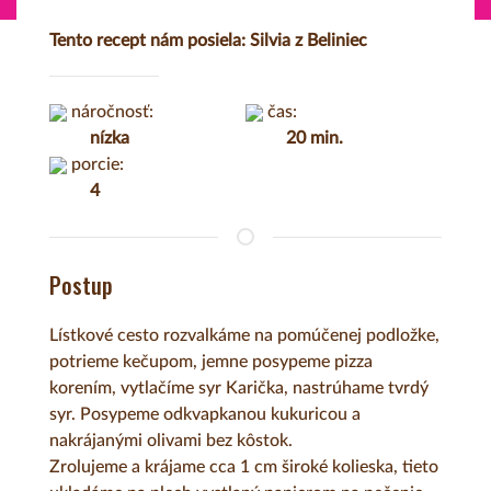
Tento recept nám posiela: Silvia z Beliniec
náročnosť:
čas:
nízka
20 min.
porcie:
4
Postup
Lístkové cesto rozvalkáme na pomúčenej podložke,
potrieme kečupom, jemne posypeme pizza
korením, vytlačíme syr Karička, nastrúhame tvrdý
syr. Posypeme odkvapkanou kukuricou a
nakrájanými olivami bez kôstok.
Zrolujeme a krájame cca 1 cm široké kolieska, tieto