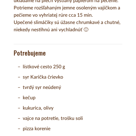
ukladáme na plech vystlaný papierom na pečenie.
Potrieme rozšľahaným jemne osoleným vajíčkom a
pečieme vo vyhriatej rúre cca 15 min.
Upečené slimáčiky sú úžasne chrumkavé a chutné,
niekedy nestihnú ani vychladnúť 🙂
Potrebujeme
lístkové cesto 250 g
syr Karička črievko
tvrdý syr neúdený
kečup
kukurica, olivy
vajce na potretie, trošku soli
pizza korenie