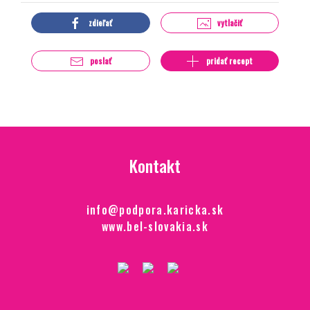
zdieľať
vytlačiť
poslať
pridať recept
Kontakt
info@podpora.karicka.sk
www.bel-slovakia.sk