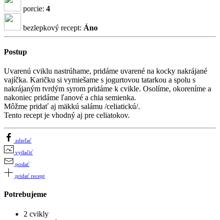
porcie:
4
bezlepkový recept:
Áno
Postup
Uvarenú cviklu nastrúhame, pridáme uvarené na kocky nakrájané
vajíčka. Karičku si vymiešame s jogurtovou tatarkou a spolu s
nakrájaným tvrdým syrom pridáme k cvikle. Osolíme, okoreníme a
nakoniec pridáme ľanové a chia semienka.
Môžme pridať aj mäkkú salámu /celiatickú/.
Tento recept je vhodný aj pre celiatokov.
zdieľať
vytlačiť
poslať
pridať recept
Potrebujeme
2 cvikly