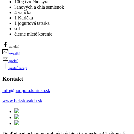
100g tvrdého syra
ľanových a chia semienok
4 vajíčka
1 Karička
1 jogurtová tatarka
soľ
čierne mleté korenie
zdieľať
vytlačiť
poslať
pridať recept
Kontakt
info@podpora.karicka.sk
www.bel-slovakia.sk
Dohľad nad ochranou osobných údajov (v zmysle § 44 zákona č.