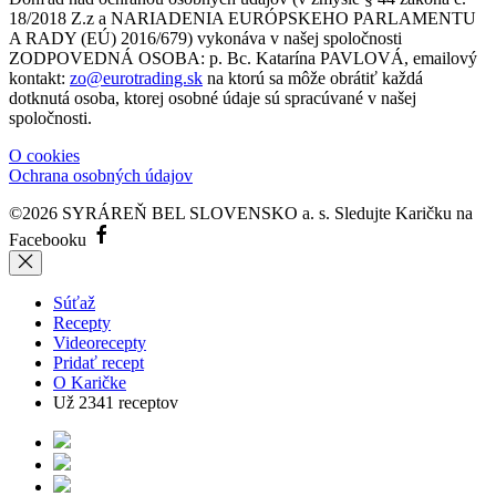
18/2018 Z.z a NARIADENIA EURÓPSKEHO PARLAMENTU
A RADY (EÚ) 2016/679) vykonáva v našej spoločnosti
ZODPOVEDNÁ OSOBA: p. Bc. Katarína PAVLOVÁ, emailový
kontakt:
zo@eurotrading.sk
na ktorú sa môže obrátiť každá
dotknutá osoba, ktorej osobné údaje sú spracúvané v našej
spoločnosti.
O cookies
Ochrana osobných údajov
©2026 SYRÁREŇ BEL SLOVENSKO a. s.
Sledujte Karičku na
Facebooku
Súťaž
Recepty
Videorecepty
Pridať recept
O Karičke
Už
2341
receptov