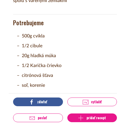
spolu s varenými zemiakmi
Potrebujeme
500g cvikla
1/2 cibule
20g hladká múka
1/2 Karička črievko
citrónová šťava
soľ, korenie
zdieľať
vytlačiť
poslať
pridať recept