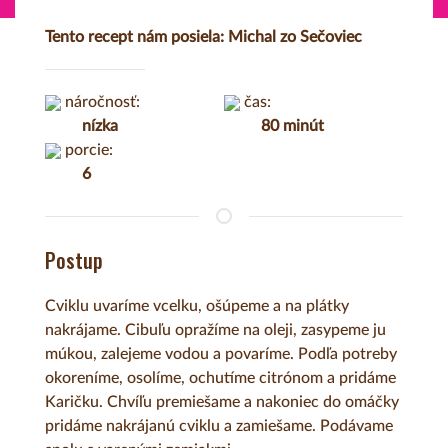
Tento recept nám posiela: Michal zo Sečoviec
náročnosť:
čas:
nízka
80 minút
porcie:
6
Postup
Cviklu uvaríme vcelku, ošúpeme a na plátky
nakrájame. Cibuľu opražíme na oleji, zasypeme ju
múkou, zalejeme vodou a povaríme. Podľa potreby
okoreníme, osolíme, ochutíme citrónom a pridáme
Karičku. Chvíľu premiešame a nakoniec do omáčky
pridáme nakrájanú cviklu a zamiešame. Podávame