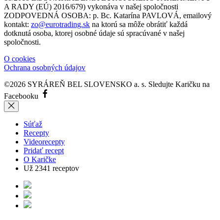
A RADY (EÚ) 2016/679) vykonáva v našej spoločnosti
ZODPOVEDNÁ OSOBA: p. Bc. Katarína PAVLOVÁ, emailový
kontakt:
zo@eurotrading.sk
na ktorú sa môže obrátiť každá
dotknutá osoba, ktorej osobné údaje sú spracúvané v našej
spoločnosti.
O cookies
Ochrana osobných údajov
©2026 SYRÁREŇ BEL SLOVENSKO a. s.
Sledujte Karičku na
Facebooku
Súťaž
Recepty
Videorecepty
Pridať recept
O Karičke
Už
2341
receptov