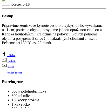
porcie:
5-10
Postup
Pripravíme zemiakové kysnuté cesto. Po vykysnutí ho vyvaľkáme
na 1 cm, potrieme olejom, posypeme jednou opraženou cibuľou a
Karička trouholníkmi. Preložíme na polovicu. Povrch potrieme
olejom a posypeme 2 surovými nakrájanými cibuľami a rascou.
Pečieme pri 180 °C asi 20 minút.
zdieľať
vytlačiť
poslať
pridať recept
Potrebujeme
500 g polohrubá múka
300 ml mlieko
1/2 kocky droždia
1 ks vajíčko