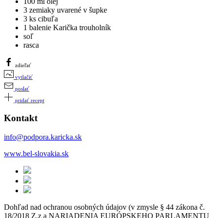
100 ml olej
3 zemiaky uvarené v šupke
3 ks cibuľa
1 balenie Karička trouholník
soľ
rasca
zdieľať
vytlačiť
poslať
pridať recept
Kontakt
info@podpora.karicka.sk
www.bel-slovakia.sk
Dohľad nad ochranou osobných údajov (v zmysle § 44 zákona č.
18/2018 Z.z a NARIADENIA EURÓPSKEHO PARLAMENTU