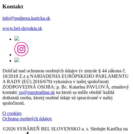
Kontakt
info@podpora.karicka.sk
www.bel-slovakia.sk
Dohľad nad ochranou osobných údajov (v zmysle § 44 zákona č.
18/2018 Z.z a NARIADENIA EURÓPSKEHO PARLAMENTU
A RADY (EÚ) 2016/679) vykonáva v našej spoločnosti
ZODPOVEDNÁ OSOBA: p. Bc. Katarína PAVLOVÁ, emailový
kontakt:
zo@eurotrading.sk
na ktorú sa môže obrátiť každá
dotknutá osoba, ktorej osobné údaje sú spracúvané v našej
spoločnosti.
O cookies
Ochrana osobných údajov
©2026 SYRÁREŇ BEL SLOVENSKO a. s.
Sledujte Karičku na