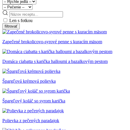
Len s fotkou
Zapečené brokolicovo-syrové penne s kuracím mäsom
Domáca ciabatta s karička halloumi a bazalkovým pestom
Špargľová krémová polievka
Špargľový koláč so syrom karička
Polievka z pečených paradajok