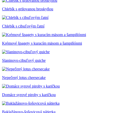
Chlebík s grilovanou broskyňou
Chlebík s cibuľovým čatní
Krémové špagety s kuracím mäsom a šampiňónmi
Slaninovo-cibuľový quiche
Nepečený lotus cheesecake
Domáce syrové pirohy s karičkou
Baklažánovo-šošovicová nátierka