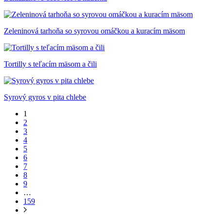
Zeleninová tarhoňa so syrovou omáčkou a kuracím mäsom
Tortilly s teľacím mäsom a čili
Syrový gyros v pita chlebe
1
2
3
4
5
6
7
8
9
…
159