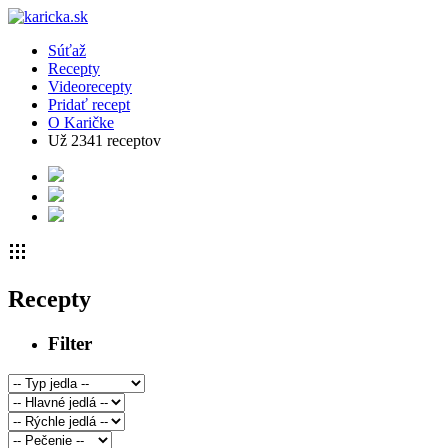
Súťaž
Recepty
Videorecepty
Pridať recept
O Karičke
Už
2341
receptov
Recepty
Filter