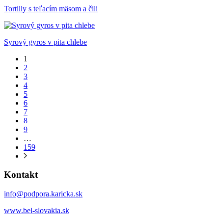
Tortilly s teľacím mäsom a čili
Syrový gyros v pita chlebe
1
2
3
4
5
6
7
8
9
…
159
Kontakt
info@podpora.karicka.sk
www.bel-slovakia.sk