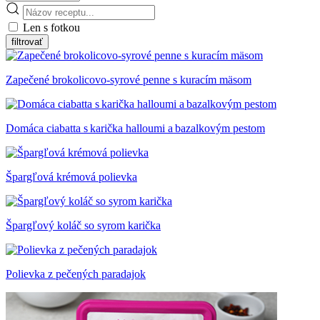
Len s fotkou
Zapečené brokolicovo-syrové penne s kuracím mäsom
Domáca ciabatta s karička halloumi a bazalkovým pestom
Špargľová krémová polievka
Špargľový koláč so syrom karička
Polievka z pečených paradajok