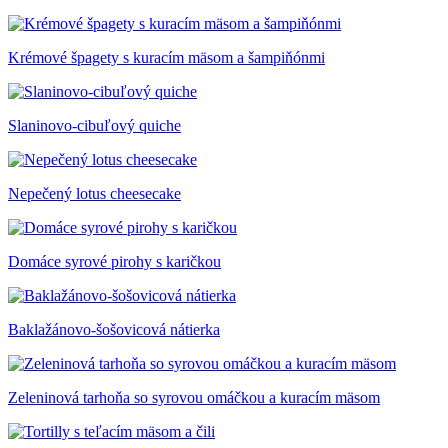
Krémové špagety s kuracím mäsom a šampiňónmi
Slaninovo-cibuľový quiche
Nepečený lotus cheesecake
Domáce syrové pirohy s karičkou
Baklažánovo-šošovicová nátierka
Zeleninová tarhoňa so syrovou omáčkou a kuracím mäsom