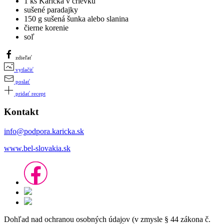
1 ks Karička v črievku
sušené paradajky
150 g sušená šunka alebo slanina
čierne korenie
soľ
zdieľať
vytlačiť
poslať
pridať recept
Kontakt
info@podpora.karicka.sk
www.bel-slovakia.sk
Dohľad nad ochranou osobných údajov (v zmysle § 44 zákona č.