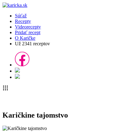
Súťaž
Recepty
Videorecepty
Pridať recept
O Karičke
Už
2341
receptov
Karičkine tajomstvo