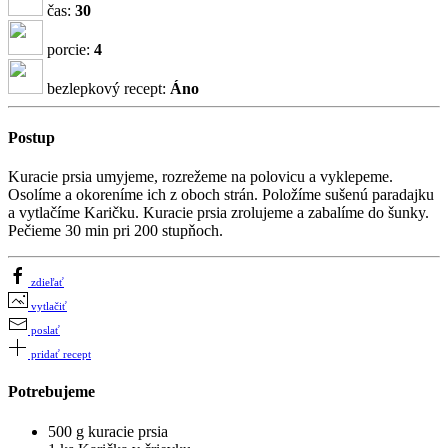
čas:
30
porcie:
4
bezlepkový recept:
Áno
Postup
Kuracie prsia umyjeme, rozrežeme na polovicu a vyklepeme.
Osolíme a okoreníme ich z oboch strán. Položíme sušenú paradajku
a vytlačíme Karičku. Kuracie prsia zrolujeme a zabalíme do šunky.
Pečieme 30 min pri 200 stupňoch.
zdieľať
vytlačiť
poslať
pridať recept
Potrebujeme
500 g kuracie prsia