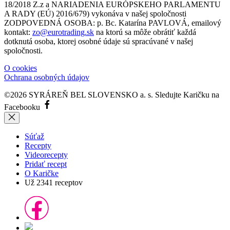
18/2018 Z.z a NARIADENIA EURÓPSKEHO PARLAMENTU
A RADY (EÚ) 2016/679) vykonáva v našej spoločnosti
ZODPOVEDNÁ OSOBA: p. Bc. Katarína PAVLOVÁ, emailový
kontakt:
zo@eurotrading.sk
na ktorú sa môže obrátiť každá
dotknutá osoba, ktorej osobné údaje sú spracúvané v našej
spoločnosti.
O cookies
Ochrana osobných údajov
©2026 SYRÁREŇ BEL SLOVENSKO a. s.
Sledujte Karičku na
Facebooku
Súťaž
Recepty
Videorecepty
Pridať recept
O Karičke
Už
2341
receptov