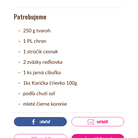
Potrebujeme
250 g tvaroh
1 PL chren
1 strúčik cesnak
2 zväzky reďkovka
1 ks jarná cibuľka
1ks Karička črievko 100g
podľa chuti soľ
mleté čierne korenie
zdieľať
vytlačiť