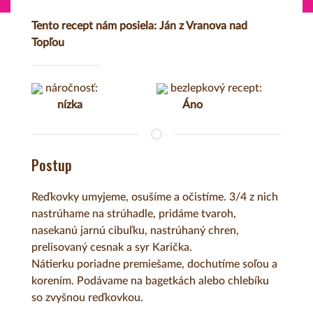
Tento recept nám posiela: Ján z Vranova nad
Topľou
náročnosť:
bezlepkový recept:
nízka
Áno
Postup
Reďkovky umyjeme, osušíme a očistíme. 3/4 z nich
nastrúhame na strúhadle, pridáme tvaroh,
nasekanú jarnú cibuľku, nastrúhaný chren,
prelisovaný cesnak a syr Karička.
Nátierku poriadne premiešame, dochutíme soľou a
korením. Podávame na bagetkách alebo chlebíku
so zvyšnou reďkovkou.