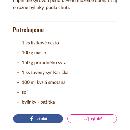
naplníme syrovou penou. Penu môžeme obohatiť aj
o rôzne bylinky, podľa chuti.
Potrebujeme
1 ks lístkové cesto
100 g maslo
150 g prírodného syra
1 ks tavený syr Karička
100 ml kyslá smotana
soľ
bylinky - pažítka
zdieľať
vytlačiť