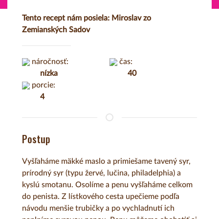
Tento recept nám posiela: Miroslav zo
Zemianských Sadov
náročnosť:
čas:
nízka
40
porcie:
4
Postup
Vyšľaháme mäkké maslo a primiešame tavený syr,
prírodný syr (typu žervé, lučina, philadelphia) a
kyslú smotanu. Osolíme a penu vyšľaháme celkom
do penista. Z lístkového cesta upečieme podľa
návodu menšie trubičky a po vychladnutí ich