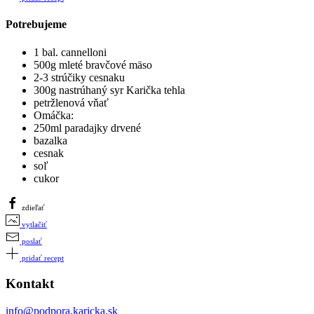
Potrebujeme
1 bal. cannelloni
500g mleté bravčové mäso
2-3 strúčiky cesnaku
300g nastrúhaný syr Karička tehla
petržlenová vňať
Omáčka:
250ml paradajky drvené
bazalka
cesnak
soľ
cukor
zdieľať
vytlačiť
poslať
pridať recept
Kontakt
info@podpora.karicka.sk