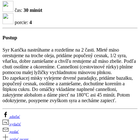
čas:
30 minút
porcie:
4
Postup
Syr Karička nastrúhame a rozdelíme na 2 časti. Mleté mäso
orestujeme na troche oleja, pridáme popučený cesnak, 1/2 syra,
vňaťku, dobre zamiešame a chvíľu restujeme až mäso zbelie. Podľa
chuti osolíme a okoreníme. Cannelloni (cestovinové rúrky) plníme
pomocou malej lyžičky vychladnutou mäsovou plnkou.
Do zapekacej misky vylejeme drvené paradajky, pridáme bazalku,
popučený cesnak, osolíme a zamiešame, dochutíme korením a
štipkou cukru. Do omáčky vkladáme naplnené cannelloni,
zakryjeme alobalom a dáme piecť na 180°C asi 45 minút. Potom
odokryjeme, posypeme zvyškom syra a necháme zapiecť.
zdieľať
vytlačiť
poslať
pridať recept