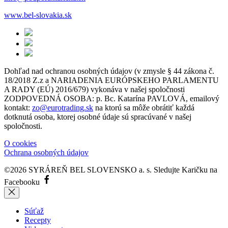
www.bel-slovakia.sk
Dohľad nad ochranou osobných údajov (v zmysle § 44 zákona č.
18/2018 Z.z a NARIADENIA EURÓPSKEHO PARLAMENTU
A RADY (EÚ) 2016/679) vykonáva v našej spoločnosti
ZODPOVEDNÁ OSOBA: p. Bc. Katarína PAVLOVÁ, emailový
kontakt:
zo@eurotrading.sk
na ktorú sa môže obrátiť každá
dotknutá osoba, ktorej osobné údaje sú spracúvané v našej
spoločnosti.
O cookies
Ochrana osobných údajov
©2026 SYRÁREŇ BEL SLOVENSKO a. s.
Sledujte Karičku na
Facebooku
Súťaž
Recepty