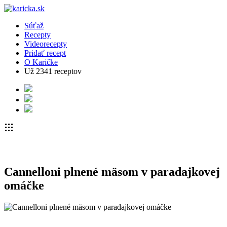
Súťaž
Recepty
Videorecepty
Pridať recept
O Karičke
Už
2341
receptov
Cannelloni plnené mäsom v paradajkovej
omáčke