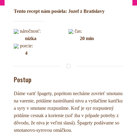
Tento recept nám posiela: Jozef z Bratislavy
náročnosť:
čas:
nízka
20 min
porcie:
4
Postup
Dáme variť špagety, popritom necháme zovrieť smotanu
na varenie, pridáme nastrúhanú nivu a vytlačíme karičku
a syry v smotane rozpustíme. Keď je syr rozpustený
pridáme cesnak a korienie (soľ iba v prípade potreby z
dôvodu, že niva je veľmi slaná). Špagety podávame so
smotanovo-syrovou omáčkou.