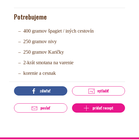
Potrebujeme
400 gramov špagiet / iných cestovín
250 gramov nivy
250 gramov Karičky
2-krát smotana na varenie
korenie a cesnak
zdieľať
vytlačiť
poslať
pridať recept