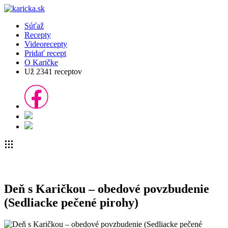
Súťaž
Recepty
Videorecepty
Pridať recept
O Karičke
Už
2341
receptov
Deň s Karičkou – obedové povzbudenie
(Sedliacke pečené pirohy)