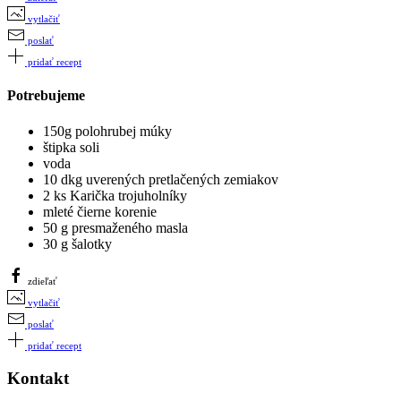
vytlačiť
poslať
pridať recept
Potrebujeme
150g polohrubej múky
štipka soli
voda
10 dkg uverených pretlačených zemiakov
2 ks Karička trojuholníky
mleté čierne korenie
50 g presmaženého masla
30 g šalotky
zdieľať
vytlačiť
poslať
pridať recept
Kontakt