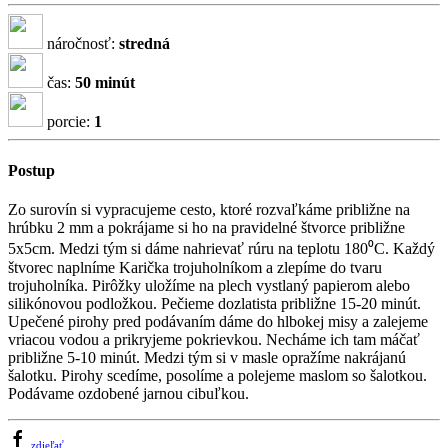
náročnosť:
stredná
čas:
50 minút
porcie:
1
Postup
Zo surovín si vypracujeme cesto, ktoré rozvaľkáme približne na
hrúbku 2 mm a pokrájame si ho na pravidelné štvorce približne
5x5cm. Medzi tým si dáme nahrievať rúru na teplotu 180⁰C. Každý
štvorec naplníme Karička trojuholníkom a zlepíme do tvaru
trojuholníka. Pirôžky uložíme na plech vystlaný papierom alebo
silikónovou podložkou. Pečieme dozlatista približne 15-20 minút.
Upečené pirohy pred podávaním dáme do hlbokej misy a zalejeme
vriacou vodou a prikryjeme pokrievkou. Necháme ich tam máčať
približne 5-10 minút. Medzi tým si v masle opražíme nakrájanú
šalotku. Pirohy scedíme, posolíme a polejeme maslom so šalotkou.
Podávame ozdobené jarnou cibuľkou.
zdieľať