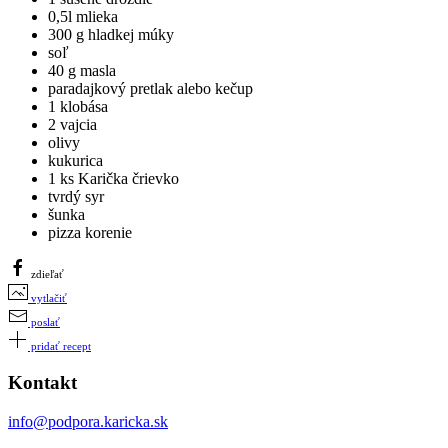
0,5l mlieka
300 g hladkej múky
soľ
40 g masla
paradajkový pretlak alebo kečup
1 klobása
2 vajcia
olivy
kukurica
1 ks Karička črievko
tvrdý syr
šunka
pizza korenie
zdieľať
vytlačiť
poslať
pridať recept
Kontakt
info@podpora.karicka.sk