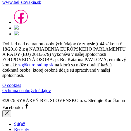
www.bel-slovakia.sk
Dohľad nad ochranou osobných údajov (v zmysle § 44 zákona č.
18/2018 Z.z a NARIADENIA EURÓPSKEHO PARLAMENTU
A RADY (EÚ) 2016/679) vykonáva v našej spoločnosti
ZODPOVEDNÁ OSOBA: p. Bc. Katarína PAVLOVÁ, emailový
kontakt:
zo@eurotrading.sk
na ktorú sa môže obrátiť každá
dotknutá osoba, ktorej osobné údaje sú spracúvané v našej
spoločnosti.
O cookies
Ochrana osobných údajov
©2026 SYRÁREŇ BEL SLOVENSKO a. s.
Sledujte Karičku na
Facebooku
Súťaž
Recepty