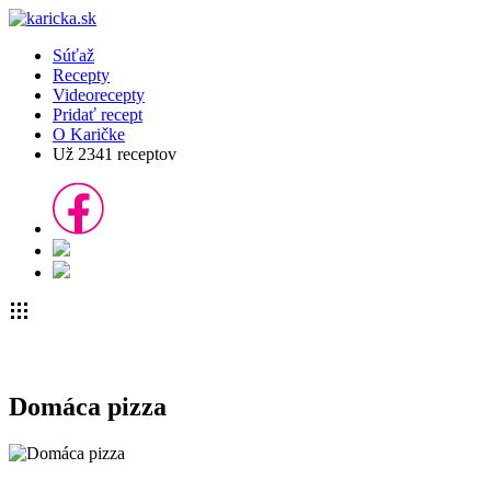
Súťaž
Recepty
Videorecepty
Pridať recept
O Karičke
Už
2341
receptov
Domáca pizza