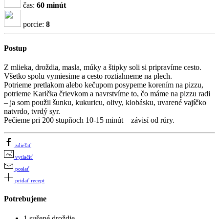
čas:
60 minút
porcie:
8
Postup
Z mlieka, droždia, masla, múky a štipky soli si pripravíme cesto.
Všetko spolu vymiesime a cesto roztiahneme na plech.
Potrieme pretlakom alebo kečupom posypeme korením na pizzu,
potrieme Karička črievkom a navrstvíme to, čo máme na pizzu radi
– ja som použil šunku, kukuricu, olivy, klobásku, uvarené vajíčko
natvrdo, tvrdý syr.
Pečieme pri 200 stupňoch 10-15 minút – závisí od rúry.
zdieľať
vytlačiť
poslať
pridať recept
Potrebujeme
1 sušené droždie