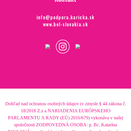
info@podpora.karicka.sk
www.bel-slovakia.sk
Dohľad nad ochranou osobných údajov (v zmysle § 44 zákona č.
18/2018 Z.z a NARIADENIA EURÓPSKEHO
PARLAMENTU A RADY (EÚ) 2016/679) vykonáva v našej
spoločnosti ZODPOVEDNÁ OSOBA: p. Bc. Katarína