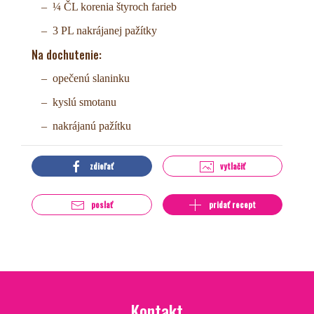
¼ ČL korenia štyroch farieb
3 PL nakrájanej pažítky
Na dochutenie:
opečenú slaninku
kyslú smotanu
nakrájanú pažítku
zdieľať
vytlačiť
poslať
pridať recept
Kontakt