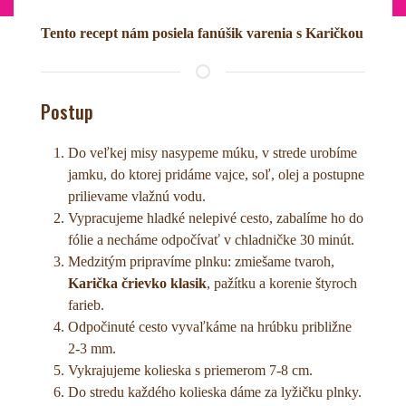
Tento recept nám posiela fanúšik varenia s Karičkou
Postup
Do veľkej misy nasypeme múku, v strede urobíme
jamku, do ktorej pridáme vajce, soľ, olej a postupne
prilievame vlažnú vodu.
Vypracujeme hladké nelepivé cesto, zabalíme ho do
fólie a necháme odpočívať v chladničke 30 minút.
Medzitým pripravíme plnku: zmiešame tvaroh,
Karička črievko klasik
, pažítku a korenie štyroch
farieb.
Odpočinuté cesto vyvaľkáme na hrúbku približne
2-3 mm.
Vykrajujeme kolieska s priemerom 7-8 cm.
Do stredu každého kolieska dáme za lyžičku plnky.