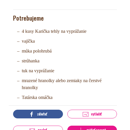
Potrebujeme
4 kusy Karička tehly na vyprážanie
vajíčka
múka polohrubá
strúhanka
tuk na vyprážanie
mrazené hranolky alebo zemiaky na čerstvé
hranolky
Tatárska omáčka
zdieľať
vytlačiť
poslať
pridať recept