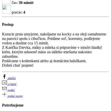
čas:
30 minút
porcie:
4
Postup
Kuracie prsia umyjeme, nakrájame na kocky a na oleji osmahneme
na panvici spolu s cibuľkou. Pridáme soľ, koreniny, podlejeme
vodou a dusíme cca 15 minút.
Z Karička črievka, múky a mlieka si pripravíme v mixéri hladký
krém, ktorým udusené mäso za stáleho miešania nakoniec
zahustíme.
Podávame s kolienkami alebo aj domácimi haluškami.
Dobrú chuť prajem!
zdieľať
vytlačiť
poslať
pridať recept
Potrebujeme