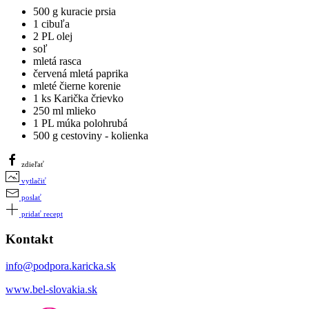
500 g kuracie prsia
1 cibuľa
2 PL olej
soľ
mletá rasca
červená mletá paprika
mleté čierne korenie
1 ks Karička črievko
250 ml mlieko
1 PL múka polohrubá
500 g cestoviny - kolienka
zdieľať
vytlačiť
poslať
pridať recept
Kontakt
info@podpora.karicka.sk
www.bel-slovakia.sk