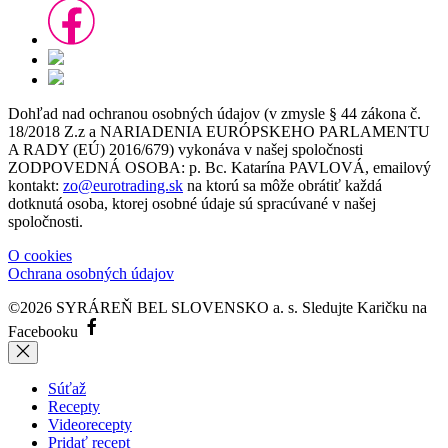
Dohľad nad ochranou osobných údajov (v zmysle § 44 zákona č.
18/2018 Z.z a NARIADENIA EURÓPSKEHO PARLAMENTU
A RADY (EÚ) 2016/679) vykonáva v našej spoločnosti
ZODPOVEDNÁ OSOBA: p. Bc. Katarína PAVLOVÁ, emailový
kontakt:
zo@eurotrading.sk
na ktorú sa môže obrátiť každá
dotknutá osoba, ktorej osobné údaje sú spracúvané v našej
spoločnosti.
O cookies
Ochrana osobných údajov
©2026 SYRÁREŇ BEL SLOVENSKO a. s.
Sledujte Karičku na
Facebooku
Súťaž
Recepty
Videorecepty
Pridať recept