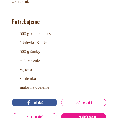
zemiakmi.
Potrebujeme
500 g kuracích prs
1 črievko Karička
500 g šunky
soľ, korenie
vajičko
strúhanka
múku na obalenie
zdieľať
vytlačiť
poslať
pridať recept