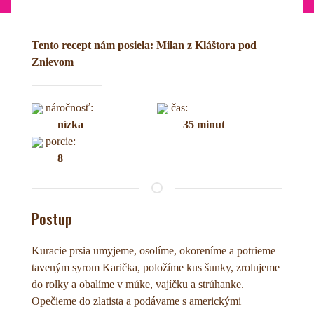
Tento recept nám posiela: Milan z Kláštora pod
Znievom
náročnosť:
čas:
nízka
35 minut
porcie:
8
Postup
Kuracie prsia umyjeme, osolíme, okoreníme a potrieme
taveným syrom Karička, položíme kus šunky, zrolujeme
do rolky a obalíme v múke, vajíčku a strúhanke.
Opečieme do zlatista a podávame s americkými