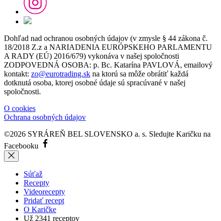
Dohľad nad ochranou osobných údajov (v zmysle § 44 zákona č.
18/2018 Z.z a NARIADENIA EURÓPSKEHO PARLAMENTU
A RADY (EÚ) 2016/679) vykonáva v našej spoločnosti
ZODPOVEDNÁ OSOBA: p. Bc. Katarína PAVLOVÁ, emailový
kontakt:
zo@eurotrading.sk
na ktorú sa môže obrátiť každá
dotknutá osoba, ktorej osobné údaje sú spracúvané v našej
spoločnosti.
O cookies
Ochrana osobných údajov
©2026 SYRÁREŇ BEL SLOVENSKO a. s.
Sledujte Karičku na
Facebooku
Súťaž
Recepty
Videorecepty
Pridať recept
O Karičke
Už
2341
receptov