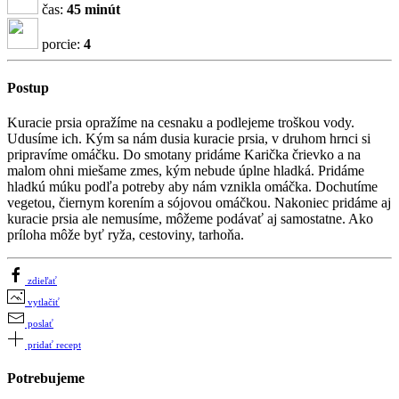
čas:
45 minút
porcie:
4
Postup
Kuracie prsia opražíme na cesnaku a podlejeme troškou vody.
Udusíme ich. Kým sa nám dusia kuracie prsia, v druhom hrnci si
pripravíme omáčku. Do smotany pridáme Karička črievko a na
malom ohni miešame zmes, kým nebude úplne hladká. Pridáme
hladkú múku podľa potreby aby nám vznikla omáčka. Dochutíme
vegetou, čiernym korením a sójovou omáčkou. Nakoniec pridáme aj
kuracie prsia ale nemusíme, môžeme podávať aj samostatne. Ako
príloha môže byť ryža, cestoviny, tarhoňa.
zdieľať
vytlačiť
poslať
pridať recept
Potrebujeme