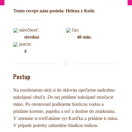
Tento recept nám posiela: Helena z Košíc
náročnosť:
čas:
stredná
40 min.
porcie:
4
Postup
Na rozohriatom oleji si do sklovita opečieme nadrobno
nakrájanú cibuľu. Do nej pridáme nakrájané morčacie
mäso. Po orestovaní podlejeme horúcou vodou a
pridáme korenie, papriku a soľ a dusíme do zmäknutia.
V smotane si rozšľaháme syr Karičku a pridáme k mäsu.
V prípade potreby zahustíme hladkou múkou.