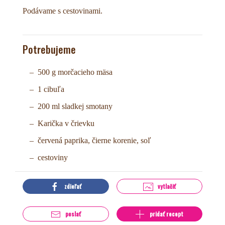
Podávame s cestovinami.
Potrebujeme
500 g morčacieho mäsa
1 cibuľa
200 ml sladkej smotany
Karička v črievku
červená paprika, čierne korenie, soľ
cestoviny
zdieľať
vytlačiť
poslať
pridať recept