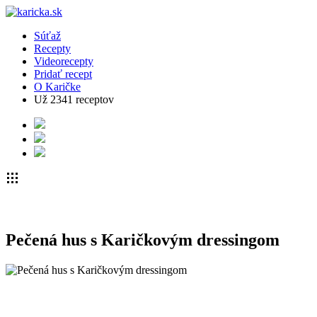
Súťaž
Recepty
Videorecepty
Pridať recept
O Karičke
Už
2341
receptov
Pečená hus s Karičkovým dressingom