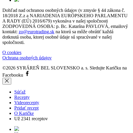
Dohľad nad ochranou osobných údajov (v zmysle § 44 zákona č.
18/2018 Z.z a NARIADENIA EURÓPSKEHO PARLAMENTU
A RADY (EÚ) 2016/679) vykonáva v našej spoločnosti
ZODPOVEDNÁ OSOBA: p. Bc. Katarína PAVLOVÁ, emailový
kontakt:
zo@eurotrading.sk
na ktorú sa môže obrátiť každá
dotknutá osoba, ktorej osobné údaje sú spracúvané v našej
spoločnosti.
O cookies
Ochrana osobných údajov
©2026 SYRÁREŇ BEL SLOVENSKO a. s.
Sledujte Karičku na
Facebooku
Súťaž
Recepty
Videorecepty
Pridať recept
O Karičke
Už
2341
receptov