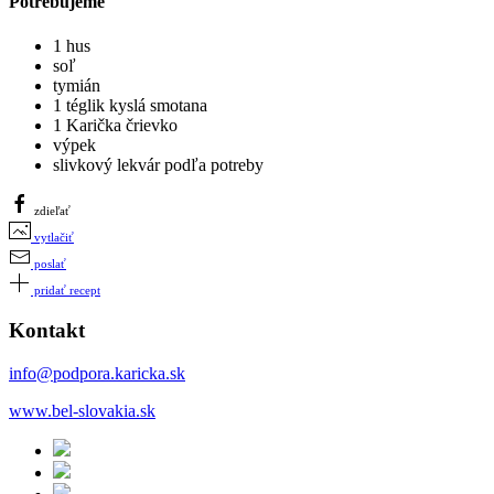
Potrebujeme
1 hus
soľ
tymián
1 téglik kyslá smotana
1 Karička črievko
výpek
slivkový lekvár podľa potreby
zdieľať
vytlačiť
poslať
pridať recept
Kontakt
info@podpora.karicka.sk
www.bel-slovakia.sk