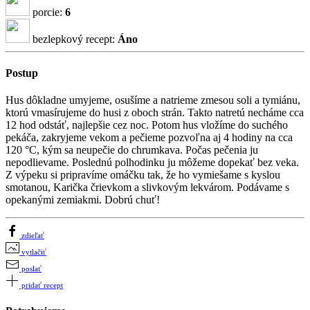
porcie:
6
bezlepkový recept:
Áno
Postup
Hus dôkladne umyjeme, osušíme a natrieme zmesou soli a tymiánu,
ktorú vmasírujeme do husi z oboch strán. Takto natretú necháme cca
12 hod odstáť, najlepšie cez noc. Potom hus vložíme do suchého
pekáča, zakryjeme vekom a pečieme pozvoľna aj 4 hodiny na cca
120 °C, kým sa neupečie do chrumkava. Počas pečenia ju
nepodlievame. Poslednú polhodinku ju môžeme dopekať bez veka.
Z výpeku si pripravíme omáčku tak, že ho vymiešame s kyslou
smotanou, Karička črievkom a slivkovým lekvárom. Podávame s
opekanými zemiakmi. Dobrú chuť!
zdieľať
vytlačiť
poslať
pridať recept