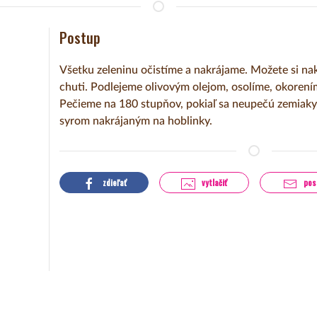
Postup
Všetku zeleninu očistíme a nakrájame. Možete si nakr
chuti. Podlejeme olivovým olejom, osolíme, okore
Pečieme na 180 stupňov, pokiaľ sa neupečú zemiaky
syrom nakrájaným na hoblinky.
zdieľať
vytlačiť
pos