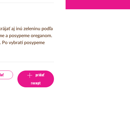
ájať aj inú zeleninu podľa
níme a posypeme oreganom.
. Po vybratí posypeme
lať
pridať
recept