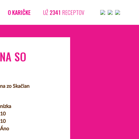
O KARIČKE
UŽ
2341
RECEPTOV
INA SO
ana zo Skačian
nízka
10
10
Áno