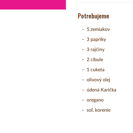
Potrebujeme
5 zemiakov
3 papriky
3 rajčiny
2 cibule
1 cuketa
olivový olej
údená Karička
oregano
soľ, korenie