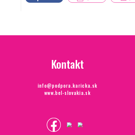
Kontakt
info@podpora.karicka.sk
www.bel-slovakia.sk