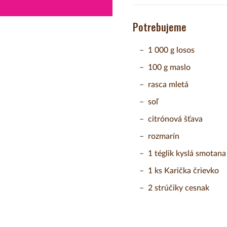
Potrebujeme
1 000 g losos
100 g maslo
rasca mletá
soľ
citrónová šťava
rozmarín
1 téglik kyslá smotana
1 ks Karička črievko
2 strúčiky cesnak