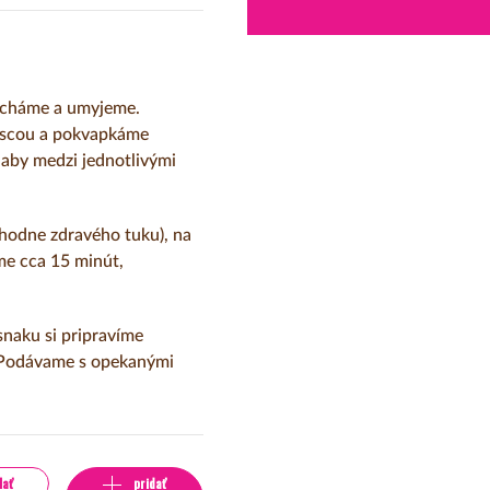
necháme a umyjeme.
ascou a pokvapkáme
 aby medzi jednotlivými
hodne zdravého tuku), na
me cca 15 minút,
snaku si pripravíme
. Podávame s opekanými
lať
pridať