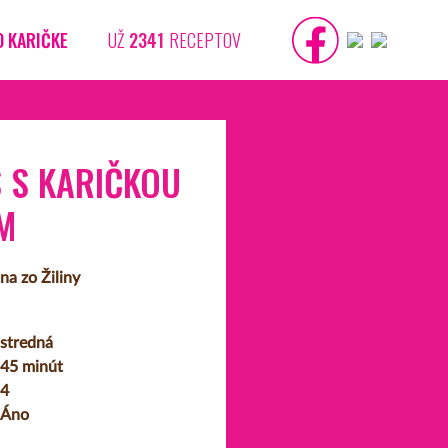
O KARIČKE
UŽ
2341
RECEPTOV
 S KARIČKOU
M
na zo Žiliny
stredná
45 minút
4
Áno