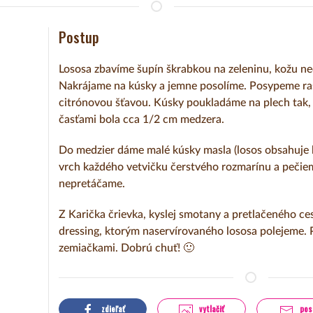
Postup
Lososa zbavíme šupín škrabkou na zeleninu, kožu 
Nakrájame na kúsky a jemne posolíme. Posypeme r
citrónovou šťavou. Kúsky poukladáme na plech tak,
časťami bola cca 1/2 cm medzera.
Do medzier dáme malé kúsky masla (losos obsahuje 
vrch každého vetvičku čerstvého rozmarínu a pečie
nepretáčame.
Z Karička črievka, kyslej smotany a pretlačeného ce
dressing, ktorým naservírovaného lososa polejeme
zemiačkami. Dobrú chuť! 🙂
zdieľať
vytlačiť
pos