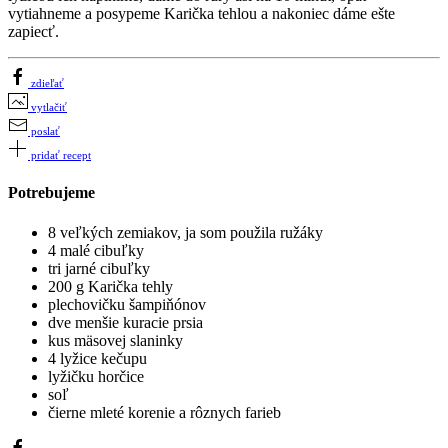
vytiahneme a posypeme Karička tehlou a nakoniec dáme ešte
zapiecť.
zdieľať
vytlačiť
poslať
pridať recept
Potrebujeme
8 veľkých zemiakov, ja som použila ružáky
4 malé cibuľky
tri jarné cibuľky
200 g Karička tehly
plechovičku šampiňónov
dve menšie kuracie prsia
kus mäsovej slaninky
4 lyžice kečupu
lyžičku horčice
soľ
čierne mleté korenie a rôznych farieb