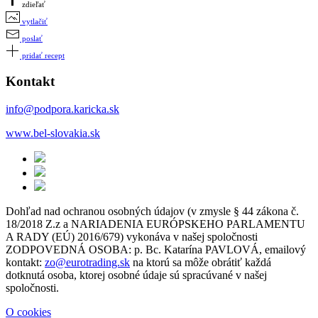
zdieľať
vytlačiť
poslať
pridať recept
Kontakt
info@podpora.karicka.sk
www.bel-slovakia.sk
Dohľad nad ochranou osobných údajov (v zmysle § 44 zákona č.
18/2018 Z.z a NARIADENIA EURÓPSKEHO PARLAMENTU
A RADY (EÚ) 2016/679) vykonáva v našej spoločnosti
ZODPOVEDNÁ OSOBA: p. Bc. Katarína PAVLOVÁ, emailový
kontakt:
zo@eurotrading.sk
na ktorú sa môže obrátiť každá
dotknutá osoba, ktorej osobné údaje sú spracúvané v našej
spoločnosti.
O cookies