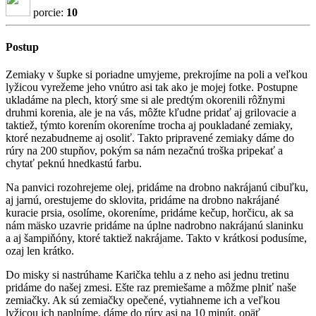
porcie:
10
Postup
Zemiaky v šupke si poriadne umyjeme, prekrojíme na poli a veľkou
lyžicou vyrežeme jeho vnútro asi tak ako je mojej fotke. Postupne
ukladáme na plech, ktorý sme si ale predtým okorenili rôžnymi
druhmi korenia, ale je na vás, môžte kľudne pridať aj grilovacie a
taktiež, týmto korením okoreníme trocha aj poukladané zemiaky,
ktoré nezabudneme aj osoliť. Takto pripravené zemiaky dáme do
rúry na 200 stupňov, pokým sa nám nezačnú troška pripekať a
chytať peknú hnedkastú farbu.
Na panvici rozohrejeme olej, pridáme na drobno nakrájanú cibuľku,
aj jarnú, orestujeme do sklovita, pridáme na drobno nakrájané
kuracie prsia, osolíme, okoreníme, pridáme kečup, horčicu, ak sa
nám mäsko uzavrie pridáme na úplne nadrobno nakrájanú slaninku
a aj šampiňóny, ktoré taktiež nakrájame. Takto v krátkosi podusíme,
ozaj len krátko.
Do misky si nastrúhame Karička tehlu a z neho asi jednu tretinu
pridáme do našej zmesi. Ešte raz premiešame a môžme plniť naše
zemiačky. Ak sú zemiačky opečené, vytiahneme ich a veľkou
lyžicou ich naplníme, dáme do rúry asi na 10 minút, opäť