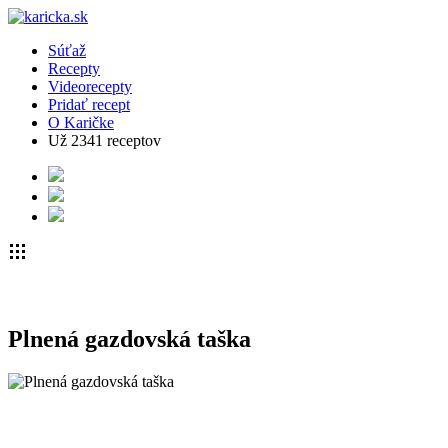
Súťaž
Recepty
Videorecepty
Pridať recept
O Karičke
Už
2341
receptov
Plnená gazdovská taška