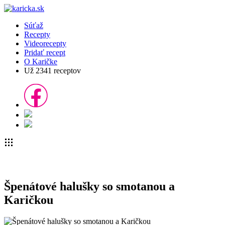
Súťaž
Recepty
Videorecepty
Pridať recept
O Karičke
Už
2341
receptov
Špenátové halušky so smotanou a
Karičkou