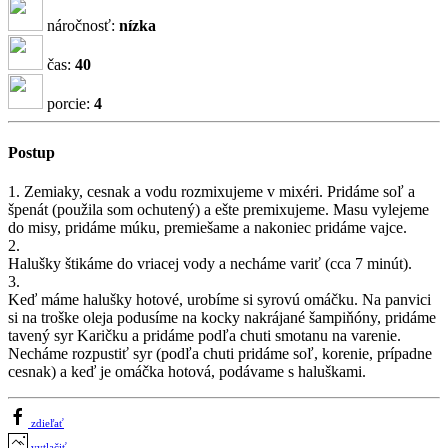
náročnosť:
nízka
čas:
40
porcie:
4
Postup
1. Zemiaky, cesnak a vodu rozmixujeme v mixéri. Pridáme soľ a
špenát (použila som ochutený) a ešte premixujeme. Masu vylejeme
do misy, pridáme múku, premiešame a nakoniec pridáme vajce.
2.
Halušky štikáme do vriacej vody a necháme variť (cca 7 minút).
3.
Keď máme halušky hotové, urobíme si syrovú omáčku. Na panvici
si na troške oleja podusíme na kocky nakrájané šampiňóny, pridáme
tavený syr Karičku a pridáme podľa chuti smotanu na varenie.
Necháme rozpustiť syr (podľa chuti pridáme soľ, korenie, prípadne
cesnak) a keď je omáčka hotová, podávame s haluškami.
zdieľať
vytlačiť