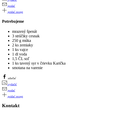
poslať
pridať recept
Potrebujeme
mrazený špenát
3 strúčiky cesnak
250 g múka
2 ks zemiaky
1 ks vajce
1 dl voda
1,5 ČL soľ
1 ks tavený syr v črievku Karička
smotana na varenie
zdieľať
vytlačiť
poslať
pridať recept
Kontakt