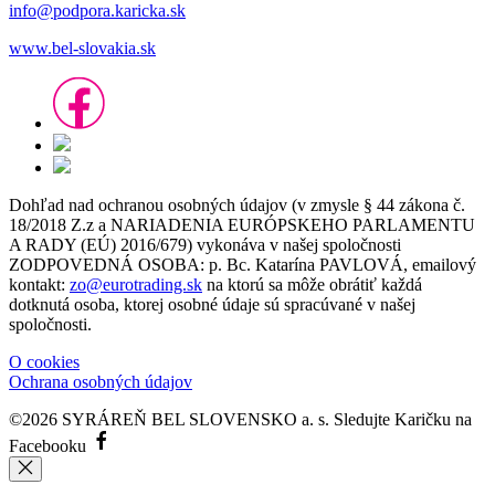
info@podpora.karicka.sk
www.bel-slovakia.sk
Dohľad nad ochranou osobných údajov (v zmysle § 44 zákona č.
18/2018 Z.z a NARIADENIA EURÓPSKEHO PARLAMENTU
A RADY (EÚ) 2016/679) vykonáva v našej spoločnosti
ZODPOVEDNÁ OSOBA: p. Bc. Katarína PAVLOVÁ, emailový
kontakt:
zo@eurotrading.sk
na ktorú sa môže obrátiť každá
dotknutá osoba, ktorej osobné údaje sú spracúvané v našej
spoločnosti.
O cookies
Ochrana osobných údajov
©2026 SYRÁREŇ BEL SLOVENSKO a. s.
Sledujte Karičku na
Facebooku