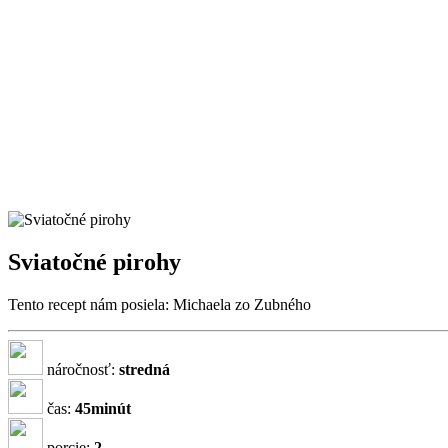
Sviatočné pirohy
Tento recept nám posiela: Michaela zo Zubného
náročnosť:
stredná
čas:
45minút
porcie:
2