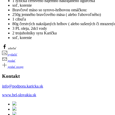
1 lyžička čerstvého najemno nakrájaného ligurčeka
soľ, korenie
Bravčové mäso so syrovo-hríbovou omáčkou:
250g jemného bravčového mäsa ( alebo ľubovoľného)
1 cibuľa
80g čerstvých nakrájaných hríbov ( alebo sušených či mrazený
3 PL oleja, 2dcl vody
2 trojuholníky syra Karička
soľ, korenie
zdieľať
vytlačiť
poslať
pridať recept
Kontakt
info@podpora.karicka.sk
www.bel-slovakia.sk