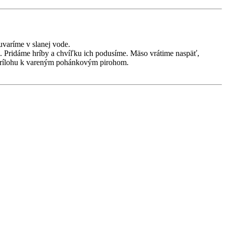
varíme v slanej vode.
 Pridáme hríby a chvíľku ich podusíme. Mäso vrátime naspäť,
 prílohu k vareným pohánkovým pirohom.