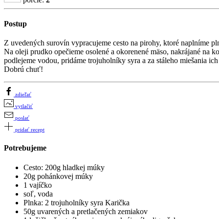
Postup
Z uvedených surovín vypracujeme cesto na pirohy, ktoré naplníme pl
Na oleji prudko opečieme osolené a okorenené mäso, nakrájané na k
podlejeme vodou, pridáme trojuholníky syra a za stáleho miešania 
Dobrú chuť!
zdieľať
vytlačiť
poslať
pridať recept
Potrebujeme
Cesto: 200g hladkej múky
20g pohánkovej múky
1 vajíčko
soľ, voda
Plnka: 2 trojuholníky syra Karička
50g uvarených a pretlačených zemiakov