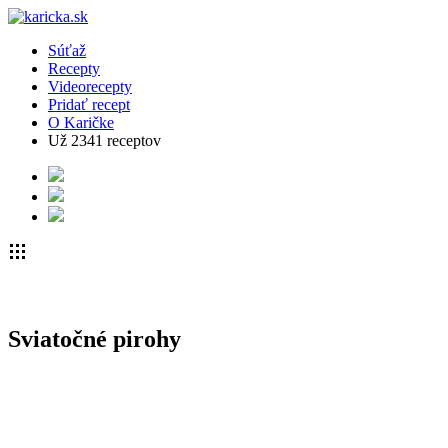
Súťaž
Recepty
Videorecepty
Pridať recept
O Karičke
Už
2341
receptov
Sviatočné pirohy