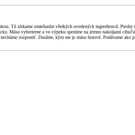
nkou. Tú získame zmiešaním všetkých uvedených ingrediencií. Pirohy u
ocky. Mäso vyberieme a vo výpeku speníme na jemno nakrájanú cibuľu.
ich necháme rozpustiť. Dusíme, kým nie je mäso hotové. Podávame ako