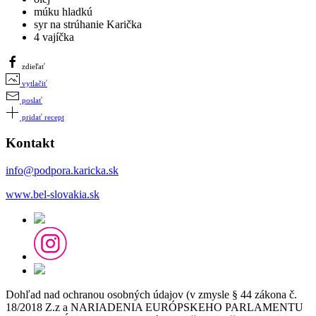
múku hladkú
syr na strúhanie Karička
4 vajíčka
zdieľať
vytlačiť
poslať
pridať recept
Kontakt
info@podpora.karicka.sk
www.bel-slovakia.sk
Dohľad nad ochranou osobných údajov (v zmysle § 44 zákona č.
18/2018 Z.z a NARIADENIA EURÓPSKEHO PARLAMENTU