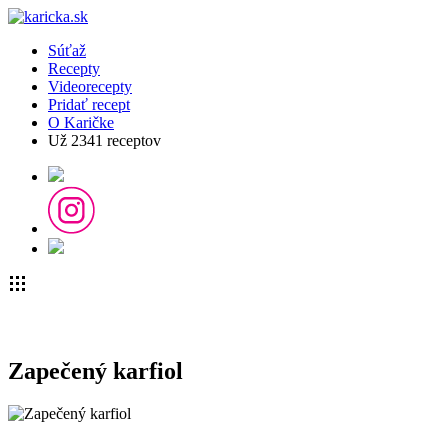
Súťaž
Recepty
Videorecepty
Pridať recept
O Karičke
Už
2341
receptov
Zapečený karfiol