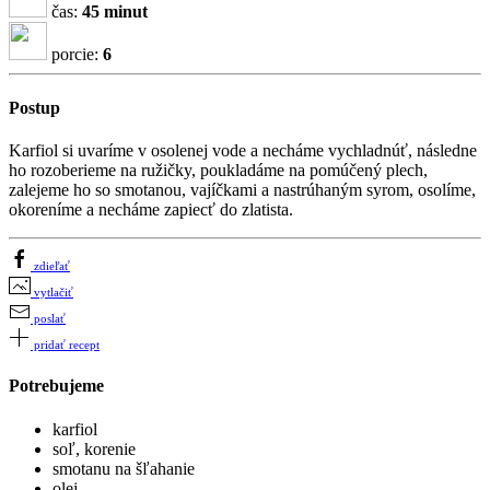
čas:
45 minut
porcie:
6
Postup
Karfiol si uvaríme v osolenej vode a necháme vychladnúť, následne
ho rozoberieme na ružičky, poukladáme na pomúčený plech,
zalejeme ho so smotanou, vajíčkami a nastrúhaným syrom, osolíme,
okoreníme a necháme zapiecť do zlatista.
zdieľať
vytlačiť
poslať
pridať recept
Potrebujeme
karfiol
soľ, korenie
smotanu na šľahanie
olej