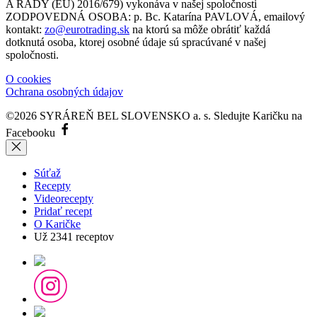
A RADY (EÚ) 2016/679) vykonáva v našej spoločnosti
ZODPOVEDNÁ OSOBA: p. Bc. Katarína PAVLOVÁ, emailový
kontakt:
zo@eurotrading.sk
na ktorú sa môže obrátiť každá
dotknutá osoba, ktorej osobné údaje sú spracúvané v našej
spoločnosti.
O cookies
Ochrana osobných údajov
©2026 SYRÁREŇ BEL SLOVENSKO a. s.
Sledujte Karičku na
Facebooku
Súťaž
Recepty
Videorecepty
Pridať recept
O Karičke
Už
2341
receptov