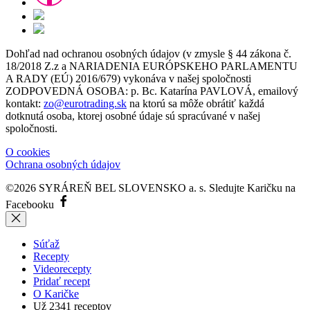
Dohľad nad ochranou osobných údajov (v zmysle § 44 zákona č.
18/2018 Z.z a NARIADENIA EURÓPSKEHO PARLAMENTU
A RADY (EÚ) 2016/679) vykonáva v našej spoločnosti
ZODPOVEDNÁ OSOBA: p. Bc. Katarína PAVLOVÁ, emailový
kontakt:
zo@eurotrading.sk
na ktorú sa môže obrátiť každá
dotknutá osoba, ktorej osobné údaje sú spracúvané v našej
spoločnosti.
O cookies
Ochrana osobných údajov
©2026 SYRÁREŇ BEL SLOVENSKO a. s.
Sledujte Karičku na
Facebooku
Súťaž
Recepty
Videorecepty
Pridať recept
O Karičke
Už
2341
receptov