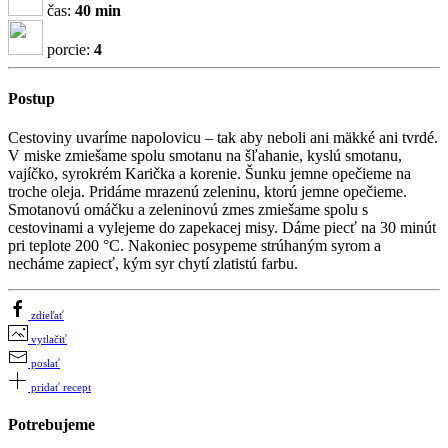
čas:
40 min
porcie:
4
Postup
Cestoviny uvaríme napolovicu – tak aby neboli ani mäkké ani tvrdé.
V miske zmiešame spolu smotanu na šľahanie, kyslú smotanu,
vajíčko, syrokrém Karička a korenie. Šunku jemne opečieme na
troche oleja. Pridáme mrazenú zeleninu, ktorú jemne opečieme.
Smotanovú omáčku a zeleninovú zmes zmiešame spolu s
cestovinami a vylejeme do zapekacej misy. Dáme piecť na 30 minút
pri teplote 200 °C. Nakoniec posypeme strúhaným syrom a
necháme zapiecť, kým syr chytí zlatistú farbu.
zdieľať
vytlačiť
poslať
pridať recept
Potrebujeme