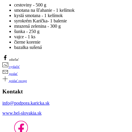
cestoviny - 500 g
smotana na šľahanie - 1 kelímok
kyslá smotana - 1 kelímok
syrokrém Karička- 1 balenie
mrazená zelenina - 300 g
šunka - 250 g
vajce - 1 ks
čierne korenie
bazalka sušená
zdieľať
vytlačiť
poslať
pridať recept
Kontakt
info@podpora.karicka.sk
www.bel-slovakia.sk