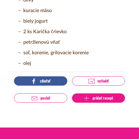
kuracie mäso
biely jogurt
2 ks Karička črievko
petržlenovú vňať
soľ, korenie, grilovacie korenie
olej
zdieľať
vytlačiť
poslať
pridať recept