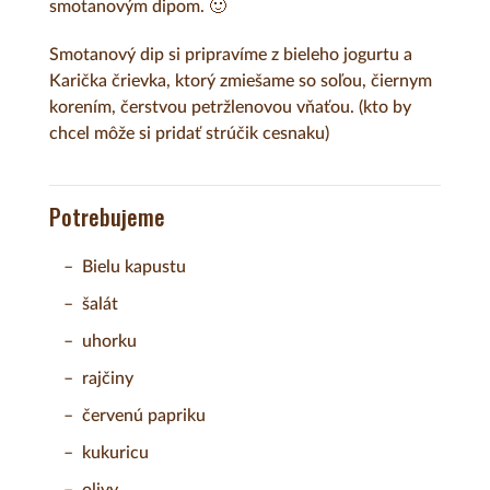
smotanovým dipom. 🙂
Smotanový dip si pripravíme z bieleho jogurtu a
Karička črievka, ktorý zmiešame so soľou, čiernym
korením, čerstvou petržlenovou vňaťou. (kto by
chcel môže si pridať strúčik cesnaku)
Potrebujeme
Bielu kapustu
šalát
uhorku
rajčiny
červenú papriku
kukuricu
olivy