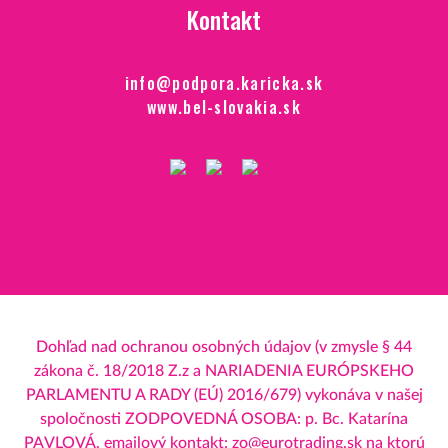
Kontakt
info@podpora.karicka.sk
www.bel-slovakia.sk
Dohľad nad ochranou osobných údajov (v zmysle § 44
zákona č. 18/2018 Z.z a NARIADENIA EURÓPSKEHO
PARLAMENTU A RADY (EÚ) 2016/679) vykonáva v našej
spoločnosti ZODPOVEDNÁ OSOBA: p. Bc. Katarína
PAVLOVÁ, emailový kontakt:
zo@eurotrading.sk
na ktorú