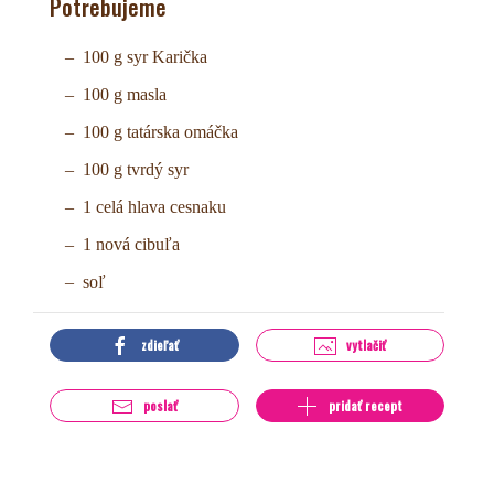
Potrebujeme
100 g syr Karička
100 g masla
100 g tatárska omáčka
100 g tvrdý syr
1 celá hlava cesnaku
1 nová cibuľa
soľ
zdieľať
vytlačiť
poslať
pridať recept