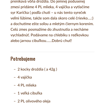
prenikavá vôňa droždia. Do jemnej podusenej
zmesi pridáme 4 PL mlieka, 4 vajíčka a vytlačíme
syr Karička ( podľa chuti – u nás tento syreček
veľmi ľúbime, takže som dala skoro celé črievko….:)
a dochutíme ešte soľou a mletým čiernym korením.
Celú zmes posmažíme do zhustnutia a necháme
vychladnúť. Podávame na chlebíku s reďkovkou
alebo jarnou cibuľkou……Dobrú chuť!
Potrebujeme
2 kocky droždia ( a 42g )
4 vajíčka
4 PL mlieka
1 veľká cibuľka
2 PL olivového oleja