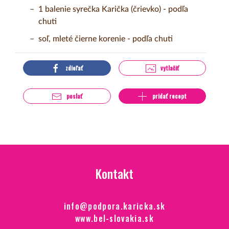
1 balenie syrečka Karička (črievko) - podľa
chuti
soľ, mleté čierne korenie - podľa chuti
zdieľať
vytlačiť
poslať
pridať recept
Kontakt
info@podpora.karicka.sk
www.bel-slovakia.sk