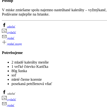
Postup
V miske zmiešame spolu najemno nastrúhané kaleráby – vyžmýkané, K
Podávame najlepšie na hrianke.
zdieľať
vytlačiť
poslať
pridať recept
Potrebujeme
2 mladé kaleráby menšie
1 veľké črievko Karička
80g šunka
soľ
mleté čierne korenie
posekaná petržlenová vňať
zdieľať
vytlačiť
poslať