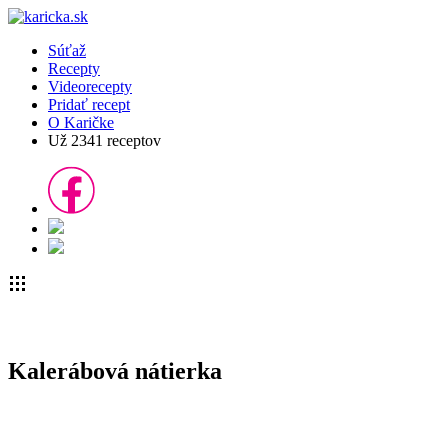
Súťaž
Recepty
Videorecepty
Pridať recept
O Karičke
Už
2341
receptov
Kalerábová nátierka