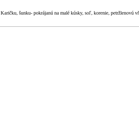
aričku, šunku- pokrájanú na malé kúsky, soľ, korenie, petržlenovú v