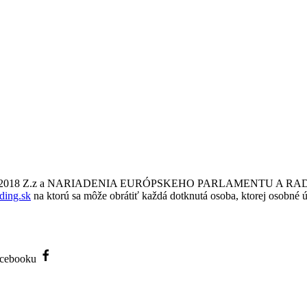
a č. 18/2018 Z.z a NARIADENIA EURÓPSKEHO PARLAMENTU A RADY
ding.sk
na ktorú sa môže obrátiť každá dotknutá osoba, ktorej osobné ú
Facebooku