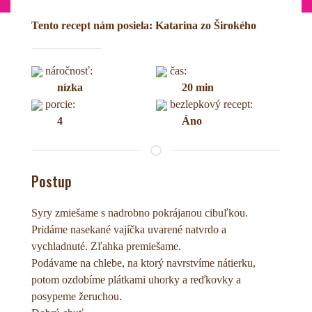
Tento recept nám posiela: Katarina zo Širokého
náročnosť:
čas:
nízka
20 min
porcie:
bezlepkový recept:
4
Áno
Postup
Syry zmiešame s nadrobno pokrájanou cibuľkou.
Pridáme nasekané vajíčka uvarené natvrdo a
vychladnuté. Zľahka premiešame.
Podávame na chlebe, na ktorý navrstvíme nátierku,
potom ozdobíme plátkami uhorky a reďkovky a
posypeme žeruchou.