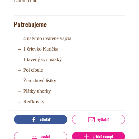
Dobrú chuť.
Potrebujeme
4 natvrdo uvarené vajcia
1 črievko Karička
1 tavený syr mäkký
Pol cibule
Žeruchové lístky
Plátky uhorky
Reďkovky
zdieľať
vytlačiť
poslať
pridať recept