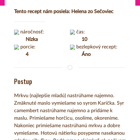
Tento recept nám posiela: Helena zo Sečoviec
náročnosť:
čas:
Nízka
10
porcie:
bezlepkový recept:
4
Áno
Postup
Mrkvu (najlepšie mladú) nastrúhame najemno.
Zmäknuté maslo vymiešame so syrom Karička. Syr
camembert nastrúhame najemno a pridáme k
maslu. Primiešame horčicu, osolíme, okoreníme.
Nakoniec primiešame nastrúhanú mrkvu a dobre
vymiešame. Hotovú nátierku posypeme nasekanou