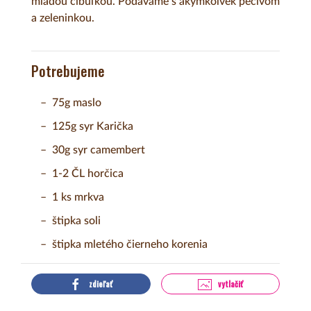
mladou cibuľkou. Podávame s akýmkoľvek pečivom
a zeleninkou.
Potrebujeme
75g maslo
125g syr Karička
30g syr camembert
1-2 ČL horčica
1 ks mrkva
štipka soli
štipka mletého čierneho korenia
zdieľať
vytlačiť